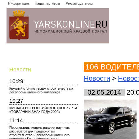
Информация
Наши партнеры
Рекламодателям
Новости
Объявления
Форум
Работа
Опросы
Знако
106 ВОДИТЕ
Новости
Новости
>
Новос
10:29
Круглый стол по темам строительства и
02.05.2014
20:
лесопромышленного комплекса
10:27
ФИНАЛ X ВСЕРОССИЙСКОГО КОНКУРСА
«ТОВАРНЫЙ ЗНАК ГОДА 2020»
11:14
Перспективы использования научных
разработок для предприятий
строительства и лесопромышленного
комплекса Красноярского края