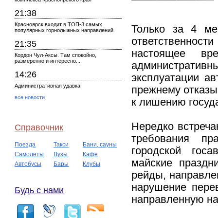
21:38
Красноярск входит в ТОП-3 самых
Только за 4 ме
популярных горнолыжных направлений
ответственнос
21:35
настоящее вр
Кордон Чул-Аксы. Там спокойно,
размеренно и интересно...
административн
14:26
эксплуатации ав
Административная удавка
прежнему отказы
все новости
к лишению госуда
Нередко встреча
Справочник
требования пра
Поезда
Такси
Бани, сауны
городской гос
Самолеты
Вузы
Кафе
майские праздн
Автобусы
Бары
Клубы
рейды, направле
нарушение перев
Будь с нами
направленную на