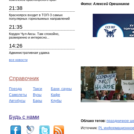
Фото: Алексей Орешников
21:38
Красноярск входит в ТОП-3 самых
популярных горнолыжных направлений
21:35
Кордон Чул-Аксы. Там спокойно,
размеренно и интересно...
14:26
Административная удавка
все новости
Справочник
Поезда
Такси
Бани, сауны
Самолеты
Вузы
Кафе
Автобусы
Бары
Клубы
Будь с нами
Облако тегов:
праздничное ш
Источник:
PL информационное