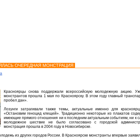
мства
Карта
Консультации
ЯЛАСЬ ОЧЕРЕДНАЯ МОНСТРАЦИЯ
ка
Красноярцы снова поддержали всероссийскую молодежную акцию. Уж
монстрантов прошла 1 мая по Красноярску. В этом году главный транспа
пробел дан».
Лозунги затрагивали также темы, актуальные именно для красноярц
«Остановим геноцид клещей». Традиционно некоторые из плакатов соде
имеющие прямого отношения ни к последним актуальным событиям, ни к с
молодежное шествие не было согласовано с городской администр
монстрация прошла в 2004 году в Новосибирске.
лодежь из других городов России. В Красноярске монстранты впервые заявили