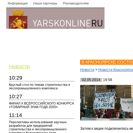
Информация
Наши партнеры
Рекламодателям
Новости
Объявления
Форум
Работа
Опросы
Знако
В КРАСНОЯРСКЕ СОСТО
Новости
Новости
>
Новости Красноярс
10:29
02.05.2014
19:58
Круглый стол по темам строительства и
лесопромышленного комплекса
10:27
ФИНАЛ X ВСЕРОССИЙСКОГО КОНКУРСА
«ТОВАРНЫЙ ЗНАК ГОДА 2020»
11:14
Перспективы использования научных
разработок для предприятий
Затем к акции подключилась мо
строительства и лесопромышленного
комплекса Красноярского края