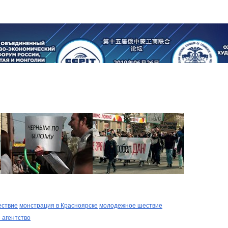
ествие
монстрация в Красноярске
молодежное шествие
 агентство