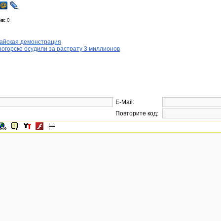
в:
0
айская демонстрация
огорске осудили за растрату 3 миллионов
E-Mail:
Повторите код: