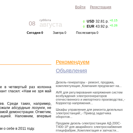
Войти
Регистрация
суббота
+0.15
USD
32.81 р.
08
августа
+0.26
EUR
43.92 р.
Сегодня 0
Завтра 0
Послезавтра 0
Прогноз погоды
Красноярск
|
Курс валют
Рекомендуем
Объявления
Дизель-генераторы - ремонт, продажа,
комплектующие.,Компания предлагает на...
е в четвертый раз колонна
рант гласил: «Нам не зря май
AVR для регулирования напряжения систем
возбуждения электрогенераторов
отечественного и импортного производства:,-
Корректор напряжения...
ев. Среди таких, например,
ржали абсурдные лозунги, не
Шкафы управления для ремонта дизельных
амой демонстрации. Отметим,
электростанций:,- Привод задатчика
ацией. Напомним, впервые
оборотов...
Продаем дизель-электростанции АД-200С-
Т400-1Р для аварийного электроснабжения
 о себе в 2011 году.
птицефабрик.,Комплектация и запчасти...