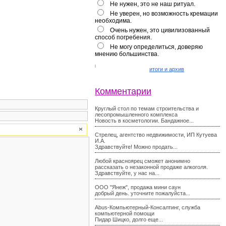
Не нужен, это не наш ритуал.
Не уверен, но возможность кремации
необходима.
Очень нужен, это цивилизованный
способ погребения.
Не могу определиться, доверяю
мнению большинства.
итоги и архив
Комментарии
Круглый стол по темам строительства и
лесопромышленного комплекса
Новость в косметологии. Бандажное...
Стрелец, агентство недвижимости, ИП Кутуева
И.А.
Здравствуйте! Можно продать...
Любой красноярец сможет анонимно
рассказать о незаконной продаже алкоголя.
Здравствуйте, у нас на...
ООО "Янеж", продажа мини саун
добрый день. уточните пожалуйста...
Abus-Компьютерный-Консалтинг, служба
компьютерной помощи
Пидар Шицко, долго еще...