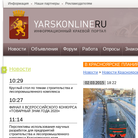
Информация
Наши партнеры
Рекламодателям
Новости
Объявления
Форум
Работа
Опросы
Знако
В КРАСНОЯРСКЕ ПЛАНИ
Новости
Новости
>
Новости Красноярс
10:29
02.03.2015
18:22
Круглый стол по темам строительства и
лесопромышленного комплекса
10:27
ФИНАЛ X ВСЕРОССИЙСКОГО КОНКУРСА
«ТОВАРНЫЙ ЗНАК ГОДА 2020»
11:14
Перспективы использования научных
разработок для предприятий
строительства и лесопромышленного
комплекса Красноярского края