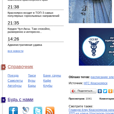
21:38
Красноярск входит в ТОП-3 самых
популярных горнолыжных направлений
21:35
Кордон Чул-Аксы. Там спокойно,
размеренно и интересно...
14:26
Административная удавка
все новости
Справочник
Поезда
Такси
Бани, сауны
Облако тегов:
расписание эле
Самолеты
Вузы
Кафе
Источник:
НГС Красноярск
Автобусы
Бары
Клубы
Поделиться…
Будь с нами
Просмотров:
1041
Коментари
Смотрите также:
Главную ёлку Красноярска нач
ДТП на улице Шахтеров спров