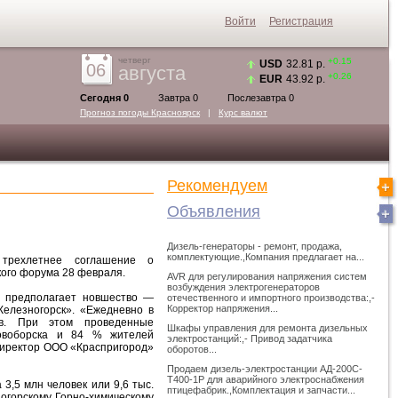
Войти
Регистрация
четверг
+0.15
USD
32.81 р.
06
августа
+0.26
EUR
43.92 р.
Сегодня 0
Завтра 0
Послезавтра 0
Прогноз погоды
Красноярск
|
Курс валют
Рекомендуем
Объявления
Дизель-генераторы - ремонт, продажа,
комплектующие.,Компания предлагает на...
 трехлетнее соглашение о
кого форума 28 февраля.
AVR для регулирования напряжения систем
возбуждения электрогенераторов
р предполагает новшество —
отечественного и импортного производства:,-
Корректор напряжения...
Железногорск». «Ежедневно в
ов. При этом проведенные
Шкафы управления для ремонта дизельных
новоборска и 84 % жителей
электростанций:,- Привод задатчика
ндиректор ООО «Краспригород»
оборотов...
Продаем дизель-электростанции АД-200С-
Т400-1Р для аварийного электроснабжения
3,5 млн человек или 9,6 тыс.
птицефабрик.,Комплектация и запчасти...
ногорскому Горно-химическому