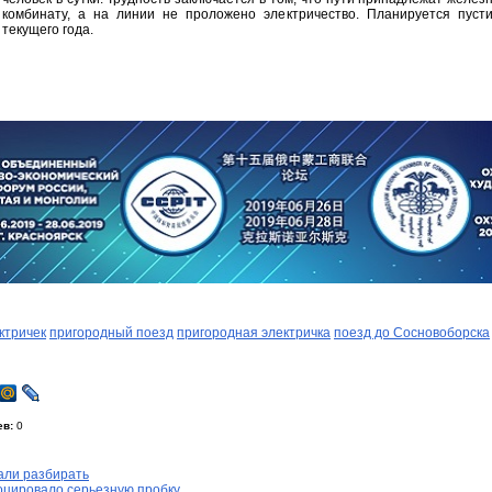
комбинату, а на линии не проложено электричество. Планируется пусти
текущего года.
ктричек
пригородный поезд
пригородная электричка
поезд до Сосновоборска
ев:
0
али разбирать
оцировало серьезную пробку