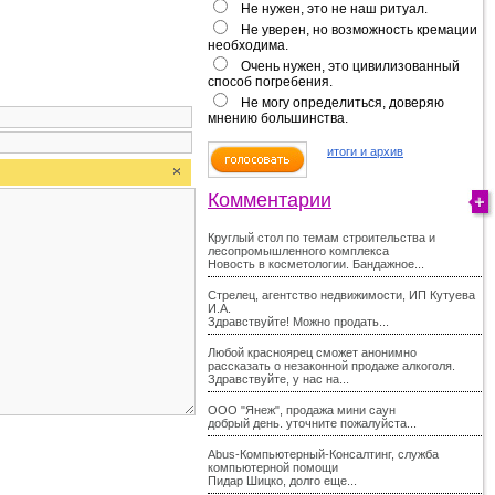
Не нужен, это не наш ритуал.
Не уверен, но возможность кремации
необходима.
Очень нужен, это цивилизованный
способ погребения.
Не могу определиться, доверяю
мнению большинства.
итоги и архив
Комментарии
Круглый стол по темам строительства и
лесопромышленного комплекса
Новость в косметологии. Бандажное...
Стрелец, агентство недвижимости, ИП Кутуева
И.А.
Здравствуйте! Можно продать...
Любой красноярец сможет анонимно
рассказать о незаконной продаже алкоголя.
Здравствуйте, у нас на...
ООО "Янеж", продажа мини саун
добрый день. уточните пожалуйста...
Abus-Компьютерный-Консалтинг, служба
компьютерной помощи
Пидар Шицко, долго еще...