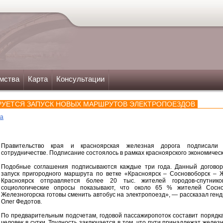
мства
Карта
Консультации
РУЕТСЯ ЗАПУСК НОВЫХ МАРШРУТОВ ЭЛЕКТРОПОЕЗДОВ
ка
Правительство края и красноярская железная дорога подписали
сотрудничестве. Подписание состоялось в рамках красноярского экономичес
Подобные соглашения подписываются каждые три года. Данный догово
запуск пригородного маршрута по ветке «Красноярск – Сосновоборск – 
Красноярск отправляется более 20 тыс. жителей городов-спутник
социологические опросы показывают, что около 65 % жителей Сос
Железногорска готовы сменить автобус на электропоезд», — рассказал ге
Олег Федотов.
По предварительным подсчетам, годовой пассажиропоток составит порядка 
человек в сутки. Трудность заключается в том, что пути принадлежат желез