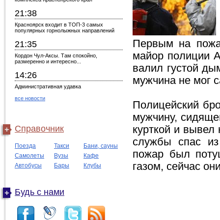
21:38
Красноярск входит в ТОП-3 самых
популярных горнолыжных направлений
Первым на пожа
21:35
майор полиции А
Кордон Чул-Аксы. Там спокойно,
размеренно и интересно...
валил густой ды
14:26
мужчина не мог 
Административная удавка
все новости
Полицейский бро
мужчину, сидяще
Справочник
курткой и вывел
службы спас из
Поезда
Такси
Бани, сауны
пожар был поту
Самолеты
Вузы
Кафе
газом, сейчас о
Автобусы
Бары
Клубы
Будь с нами