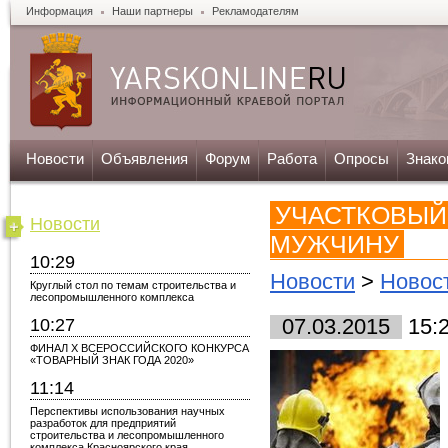
Информация
Наши партнеры
Рекламодателям
Новости
Объявления
Форум
Работа
Опросы
Знако
УЧАСТКОВЫЙ
Новости
МУЖЧИНУ
10:29
Новости
>
Новос
Круглый стол по темам строительства и
лесопромышленного комплекса
10:27
07.03.2015
15:
ФИНАЛ X ВСЕРОССИЙСКОГО КОНКУРСА
«ТОВАРНЫЙ ЗНАК ГОДА 2020»
11:14
Перспективы использования научных
разработок для предприятий
строительства и лесопромышленного
комплекса Красноярского края