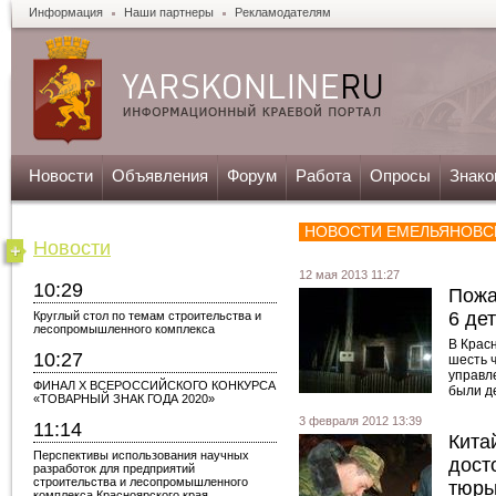
Информация
Наши партнеры
Рекламодателям
Новости
Объявления
Форум
Работа
Опросы
Знако
НОВОСТИ ЕМЕЛЬЯНОВС
Новости
12 мая 2013 11:27
10:29
Пожа
6 де
Круглый стол по темам строительства и
лесопромышленного комплекса
В Крас
10:27
шесть 
управл
ФИНАЛ X ВСЕРОССИЙСКОГО КОНКУРСА
были д
«ТОВАРНЫЙ ЗНАК ГОДА 2020»
сигнал 
3 февраля 2012 13:39
11:14
Кита
Перспективы использования научных
дост
разработок для предприятий
строительства и лесопромышленного
тюрь
комплекса Красноярского края