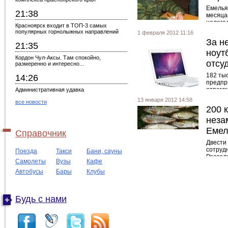
Емелья
21:38
месяца
нелега
Красноярск входит в ТОП-3 самых
граждан
популярных горнолыжных направлений
1 февраля 2012 11:16
запрет,
За н
21:35
ноут
Кордон Чул-Аксы. Там спокойно,
отсу
размеренно и интересно...
182 ты
14:26
предпр
отремо
Административная удавка
его. Ж
13 января 2012 14:58
все новости
июле 20
200 
неза
Емел
Справочник
Двести
сотруд
Поезда
Такси
Бани, сауны
Россел
Самолеты
Вузы
Кафе
ведомс
Красно
Автобусы
Бары
Клубы
ГИБДД, 
Будь с нами