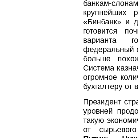
банкам-слона
крупнейших р
«Бинбанк» и д
готовится по
варианта г
федеральный е
больше похож
Система казна
огромное коли
бухгалтеру от в
Президент стр
уровней продо
такую экономи
от сырьевог