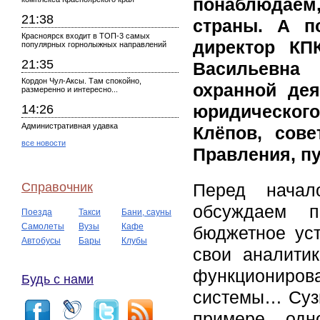
понаблюдаем
21:38
страны. А п
Красноярск входит в ТОП-3 самых
директор КП
популярных горнолыжных направлений
21:35
Васильевна 
Кордон Чул-Аксы. Там спокойно,
охранной де
размеренно и интересно...
юридическог
14:26
Административная удавка
Клёпов, сов
все новости
Правления, п
Справочник
Перед начал
обсуждаем п
Поезда
Такси
Бани, сауны
Самолеты
Вузы
Кафе
бюджетное ус
Автобусы
Бары
Клубы
свои аналитик
функционирова
Будь с нами
системы… Сузи
примере од