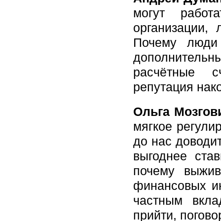
могут работ
организации,
Почему люди
дополнительны
расчётные сч
репутация на
Ольга Мозгов
мягкое регули
до нас доводит
выгоднее ста
почему выжив
финансовых и
частным вкл
прийти, погово