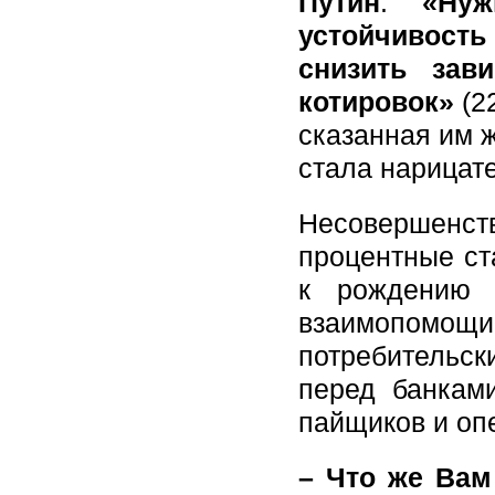
Путин
:
«Нуж
устойчивость
снизить зав
котировок»
(2
сказанная им ж
стала нарицат
Несовершенств
процентные ст
к рождению 
взаимопомощ
потребительс
перед банкам
пайщиков и оп
– Что же Вам