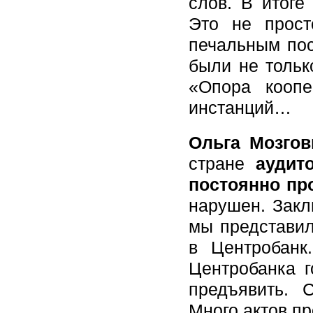
слов. В итоге
Это не прост
печальным пос
были не тольк
«Опора коопе
инстанций…
Ольга Мозгов
стране
аудит
постоянно пр
нарушен. Закл
мы представил
в Центробанк
Центробанка г
предъявить. 
Много актов пр