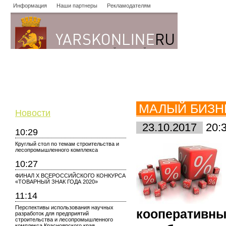
Информация
Наши партнеры
Рекламодателям
Новости
Объявления
Форум
Работа
Опросы
Знако
МАЛЫЙ БИЗН
Новости
23.10.2017
20:
10:29
Круглый стол по темам строительства и
лесопромышленного комплекса
10:27
ФИНАЛ X ВСЕРОССИЙСКОГО КОНКУРСА
«ТОВАРНЫЙ ЗНАК ГОДА 2020»
11:14
Перспективы использования научных
кооперати
разработок для предприятий
строительства и лесопромышленного
комплекса Красноярского края