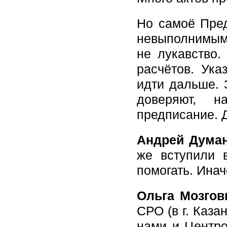
Но самоё Пред
невыполнимым.
не лукавство.
расчётов. Ука
идти дальше.
доверяют, 
предписание. Д
Андрей Думан
же вступили 
помогать. Ина
Ольга Мозгов
СРО (в г. Каз
нами и Центро