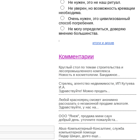
Не нужен, это не наш ритуал.
Не уверен, но возможность кремации
необходима.
Очень нужен, это цивилизованный
способ погребения.
Не могу определиться, доверяю
мнению большинства.
итоги и архив
Комментарии
Круглый стол по темам строительства и
лесопромышленного комплекса
Новость в косметологии. Бандажное...
Стрелец, агентство недвижимости, ИП Кутуева
И.А.
Здравствуйте! Можно продать...
Любой красноярец сможет анонимно
рассказать о незаконной продаже алкоголя.
Здравствуйте, у нас на...
ООО "Янеж", продажа мини саун
добрый день. уточните пожалуйста...
Abus-Компьютерный-Консалтинг, служба
компьютерной помощи
Пидар Шицко, долго еще...