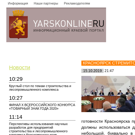
Информация
Наши партнеры
Рекламодателям
Новости
Объявления
Форум
Работа
Опросы
Знако
КРАСНОЯРСК СТРЕМИТ
Новости
15.10.2019
21:47
10:29
Круглый стол по темам строительства и
лесопромышленного комплекса
10:27
ФИНАЛ X ВСЕРОССИЙСКОГО КОНКУРСА
«ТОВАРНЫЙ ЗНАК ГОДА 2020»
11:14
готовности Красноярска п
Перспективы использования научных
должны использоваться 
разработок для предприятий
строительства и лесопромышленного
небольшой, буквально в
комплекса Красноярского края