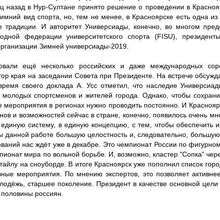
ц назад в Нур-Султане принято решение о проведении в Красноя
зимний вид спорта, но, тем не менее, в Красноярске есть одна и
 традиции. И авторитет Универсиады, конечно, во многом пред
одной федерации университетского спорта (FISU), президент
организации Зимней универсиады-2019.
овали ещё несколько российских и даже международных сор
тор края на заседании Совета при Президенте. На встрече обсужд
 время своего доклада А. Усс отметил, что наследие Универсиа
 молодых спортсменов и жителей города. Однако, чтобы сохрани
е мероприятия в регионах нужно проводить постоянно. И Краснояр
ланов и возможностей сейчас в стране, конечно, появилось очень мн
 единую систему, в единую концепцию, с тем, чтобы обеспечить и
ы данной работе большую целостность и, следовательно, большую
ваний нас ждёт уже в декабре. Это чемпионат России по фигурном
пионат мира по вольной борьбе. И, возможно, кластер "Сопка" чер
айлу на сноуборде. В итоге Красноярск уже пополнил список горо
вные мероприятия. По мнению экспертов, это позволяет активне
лодёжь, старшее поколение. Президент в качестве основной цел
е половины россиян.