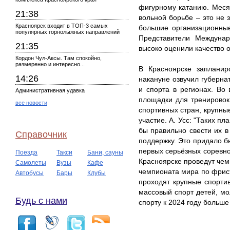
фигурному катанию. Меся
21:38
вольной борьбе – это не 
Красноярск входит в ТОП-3 самых
большие организационные
популярных горнолыжных направлений
Представители Междунар
21:35
высоко оценили качество 
Кордон Чул-Аксы. Там спокойно,
размеренно и интересно...
В Красноярске запланир
14:26
накануне озвучил губерна
и спорта в регионах. Во
Административная удавка
площадки для тренировок
все новости
спортивных стран, крупны
участие. А. Усс: "Таких п
бы правильно свести их в
Справочник
поддержку. Это придало б
первых серьёзных соревно
Поезда
Такси
Бани, сауны
Красноярске проведут чем
Самолеты
Вузы
Кафе
чемпионата мира по фрист
Автобусы
Бары
Клубы
проходят крупные спорти
массовый спорт детей, мо
Будь с нами
спорту к 2024 году больш