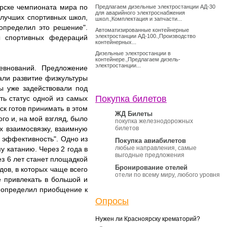
рске чемпионата мира по
Предлагаем дизельные электростанции АД-30
для аварийного электроснабжения
з лучших спортивных школ,
школ.,Комплектация и запчасти...
определил это решение".
Автоматизированные контейнерные
электростанции АД-100.,Производство
ы спортивных федераций
контейнерных...
Дизельные электростанции в
контейнере.,Предлагаем дизель-
электростанции...
евнований. Предложение
али развитие физкультуры
ды уже задействовали под
Покупка билетов
ть статус одной из самых
ск готов принимать в этом
ЖД Билеты
ого и, на мой взгляд, было
покупка железнодорожных
х взаимосвязку, взаимную
билетов
 эффективность". Одно из
Покупка авиабилетов
любые направления, самые
у катанию. Через 2 года в
выгодные предложения
ез 6 лет станет площадкой
Бронирование отелей
дов, в которых чаще всего
отели по всему миру, любого уровня
е привлекать в большой и
и определил приобщение к
Опросы
Нужен ли Красноярску крематорий?