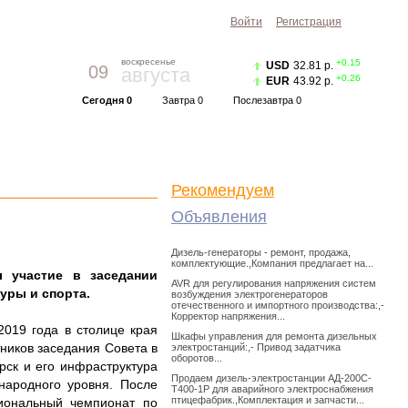
Войти
Регистрация
воскресенье
+0.15
USD
32.81 р.
09
августа
+0.26
EUR
43.92 р.
Сегодня 0
Завтра 0
Послезавтра 0
Прогноз погоды
Красноярск
|
Курс валют
Рекомендуем
Объявления
Дизель-генераторы - ремонт, продажа,
комплектующие.,Компания предлагает на...
л участие в заседании
AVR для регулирования напряжения систем
уры и спорта.
возбуждения электрогенераторов
отечественного и импортного производства:,-
Корректор напряжения...
2019 года в столице края
Шкафы управления для ремонта дизельных
ников заседания Совета в
электростанций:,- Привод задатчика
оборотов...
рск и его инфраструктура
Продаем дизель-электростанции АД-200С-
народного уровня. После
Т400-1Р для аварийного электроснабжения
птицефабрик.,Комплектация и запчасти...
иональный чемпионат по