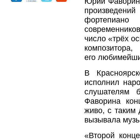
Юрий Фаворин 
произведени
фортепиан
современников
число «трёх ос
композитор
его любимейш
В Красноярс
исполнил наро
слушателям 
Фаворина кон
живо, с таким
вызывала музы
«Второй конц