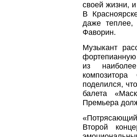
своей жизни, и
В Красноярск
даже теплее,
Фаворин.
Музыкант рас
фортепианную
из наиболее
композитора
поделился, чт
балета «Мас
Премьера долж
«Потрясающий
Второй конц
эмоциональным