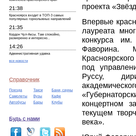
проекта «Звёзд
21:38
Красноярск входит в ТОП-3 самых
популярных горнолыжных направлений
Впервые красн
21:35
лауреата мно
Кордон Чул-Аксы. Там спокойно,
конкурса им
размеренно и интересно...
14:26
Фаворина. 
Административная удавка
Красноярског
все новости
под управлен
Руссу, дири
Справочник
академиче
Поезда
Такси
Бани, сауны
«Губернаторск
Самолеты
Вузы
Кафе
концертном з
Автобусы
Бары
Клубы
текущем творч
Будь с нами
века».