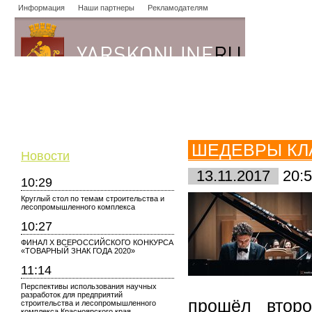
Информация
Наши партнеры
Рекламодателям
Новости
Объявления
Форум
Работа
Опросы
Знако
ШЕДЕВРЫ КЛА
Новости
13.11.2017
20:5
10:29
Круглый стол по темам строительства и
лесопромышленного комплекса
10:27
ФИНАЛ X ВСЕРОССИЙСКОГО КОНКУРСА
«ТОВАРНЫЙ ЗНАК ГОДА 2020»
11:14
Перспективы использования научных
разработок для предприятий
прошёл второ
строительства и лесопромышленного
комплекса Красноярского края