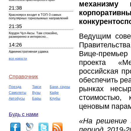
механизму 
21:38
корпорат
Красноярск входит в ТОП-3 самых
популярных горнолыжных направлений
конкурентосп
21:35
Кордон Чул-Аксы. Там спокойно,
Ведущим сове
размеренно и интересно...
Правительст
14:26
Вице-премьер
Административная удавка
все новости
проекта «М
российская пр
Справочник
обеспечить реа
рынках несыр
Поезда
Такси
Бани, сауны
Самолеты
Вузы
Кафе
стоимостью, 
Автобусы
Бары
Клубы
ценовым парам
Будь с нами
«На решение 
период 2019-2