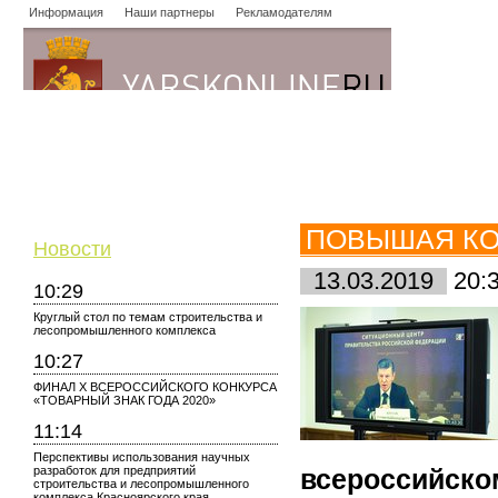
Информация
Наши партнеры
Рекламодателям
Новости
Объявления
Форум
Работа
Опросы
Знако
ПОВЫШАЯ КО
Новости
13.03.2019
20:
10:29
Круглый стол по темам строительства и
лесопромышленного комплекса
10:27
ФИНАЛ X ВСЕРОССИЙСКОГО КОНКУРСА
«ТОВАРНЫЙ ЗНАК ГОДА 2020»
11:14
Перспективы использования научных
разработок для предприятий
всероссийск
строительства и лесопромышленного
комплекса Красноярского края