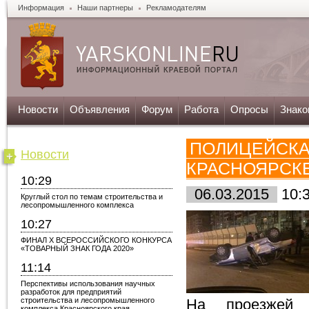
Информация
Наши партнеры
Рекламодателям
Новости
Объявления
Форум
Работа
Опросы
Знако
ПОЛИЦЕЙСКА
Новости
КРАСНОЯРСК
10:29
06.03.2015
10:
Круглый стол по темам строительства и
лесопромышленного комплекса
10:27
ФИНАЛ X ВСЕРОССИЙСКОГО КОНКУРСА
«ТОВАРНЫЙ ЗНАК ГОДА 2020»
11:14
Перспективы использования научных
разработок для предприятий
строительства и лесопромышленного
На проезжей 
комплекса Красноярского края