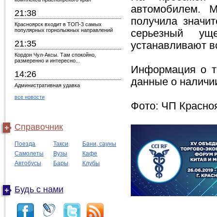
автомобилем. 
21:38
получила значи
Красноярск входит в ТОП-3 самых
популярных горнолыжных направлений
серьезный ущ
21:35
устанавливают в
Кордон Чул-Аксы. Там спокойно,
размеренно и интересно...
Информация о то
14:26
данные о наличи
Административная удавка
все новости
Фото: ЧП Красно
Справочник
Поезда
Такси
Бани, сауны
Самолеты
Вузы
Кафе
Автобусы
Бары
Клубы
Будь с нами