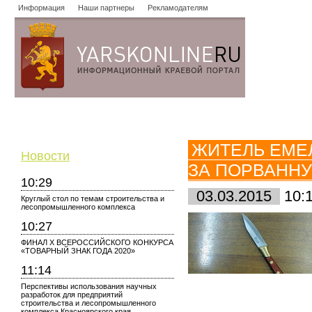
Информация
Наши партнеры
Рекламодателям
Новости
Объявления
Форум
Работа
Опросы
Знако
ЖИТЕЛЬ ЕМЕ
Новости
ЗА ПОРВАННУ
10:29
03.03.2015
10:
Круглый стол по темам строительства и
лесопромышленного комплекса
10:27
ФИНАЛ X ВСЕРОССИЙСКОГО КОНКУРСА
«ТОВАРНЫЙ ЗНАК ГОДА 2020»
11:14
Перспективы использования научных
разработок для предприятий
строительства и лесопромышленного
комплекса Красноярского края