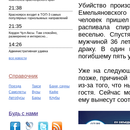
Убийство произ
21:38
Емельяновского
Красноярск входит в ТОП-3 самых
популярных горнолыжных направлений
человек пришел
21:35
распивала спи
Кордон Чул-Аксы. Там спокойно,
веселью. Спуст
размеренно и интересно...
мужчиной 36 лет
14:26
драку. В один
Административная удавка
погибшему пять 
все новости
Уже на следующ
Справочник
позже, причиной 
из-за того, что 
Поезда
Такси
Бани, сауны
гостя. Сейчас м
Самолеты
Вузы
Кафе
Автобусы
Бары
Клубы
ему вынесут соо
Будь с нами