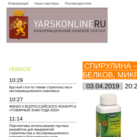
Информация
Наши партнеры
Рекламодателям
Новости
Объявления
Форум
Работа
Опросы
Знако
СПИРУЛИНА 
Новости
БЕЛКОВ, МИК
10:29
03.04.2019
20:
Круглый стол по темам строительства и
лесопромышленного комплекса
10:27
ФИНАЛ X ВСЕРОССИЙСКОГО КОНКУРСА
«ТОВАРНЫЙ ЗНАК ГОДА 2020»
11:14
Перспективы использования научных
разработок для предприятий
строительства и лесопромышленного
комплекса Красноярского края