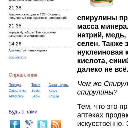
21:38
Красноярск входит в ТОП-3 самых
спирулины пр
популярных горнолыжных направлений
масса минера
21:35
Кордон Чул-Аксы. Там спокойно,
натрий, медь,
размеренно и интересно...
селен. Также 
14:26
нуклеиновая к
Административная удавка
все новости
кислота, сини
далеко не всё
Справочник
Чем же Спирул
Поезда
Такси
Бани, сауны
спирулины?
Самолеты
Вузы
Кафе
Автобусы
Бары
Клубы
Тем, что это п
Будь с нами
аптеках прода
искусственно. 