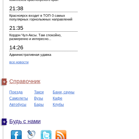
21:38
Красноярск входит в ТОП-3 самых
популярных горнолыжных направлений
21:35
Кордон Чул-Аксы. Там спокойно,
размеренно и интересно...
14:26
Административная удавка
все новости
Справочник
Поезда
Такси
Бани, сауны
Самолеты
Вузы
Кафе
Автобусы
Бары
Клубы
Будь с нами