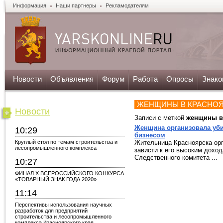
Информация
Наши партнеры
Рекламодателям
Новости
Объявления
Форум
Работа
Опросы
Знако
ЖЕНЩИНЫ В КРАСНО
Новости
Записи с меткой
женщины в
Женщина организовала уби
10:29
бизнесом
Круглый стол по темам строительства и
Жительница Красноярска орг
лесопромышленного комплекса
зависти к его высоким дохо
Следственного комитета ...
10:27
ФИНАЛ X ВСЕРОССИЙСКОГО КОНКУРСА
«ТОВАРНЫЙ ЗНАК ГОДА 2020»
11:14
Перспективы использования научных
разработок для предприятий
строительства и лесопромышленного
комплекса Красноярского края