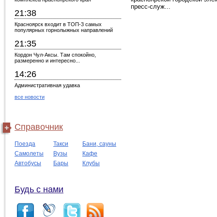
пресс-служ...
21:38
Красноярск входит в ТОП-3 самых
популярных горнолыжных направлений
21:35
Кордон Чул-Аксы. Там спокойно,
размеренно и интересно...
14:26
Административная удавка
все новости
Справочник
Поезда
Такси
Бани, сауны
Самолеты
Вузы
Кафе
Автобусы
Бары
Клубы
Будь с нами