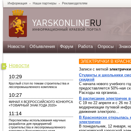
Информация
Наши партнеры
Рекламодателям
Новости
Объявления
Форум
Работа
Опросы
Знако
ЭЛЕКТРИЧКИ В КРАСН
Новости
Записи с меткой
электрички
Студенты и школьники смо
10:29
скидкой
Круглый стол по темам строительства и
С начала нового учебного г
лесопромышленного комплекса
предоставляется 50%-ная ск
Расходы на организа...
10:27
В расписание электричек 
ФИНАЛ X ВСЕРОССИЙСКОГО КОНКУРСА
С 19 по 22 апреля и с 26 по
«ТОВАРНЫЙ ЗНАК ГОДА 2020»
модернизации путевой инфра
движения электропо...
11:14
В Красноярске открылась 
Перспективы использования научных
электрички
разработок для предприятий
В понедельник, 12 января, 
строительства и лесопромышленного
красноярской городской эле
комплекса Красноярского края