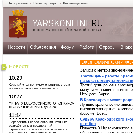
Информация
Наши партнеры
Рекламодателям
Новости
Объявления
Форум
Работа
Опросы
Знако
ЭКОНОМИЧЕСКИЙ ФО
Новости
Записи с меткой
экономиче
Третий день работы Красн
10:29
начался с минуты молчан
Круглый стол по темам строительства и
Третий день работы Красноя
лесопромышленного комплекса
минуты молчания в память о
Немцове. Борис ...
10:27
В Красноярске может роди
ФИНАЛ X ВСЕРОССИЙСКОГО КОНКУРСА
Лучшие красноярские иннова
«ТОВАРНЫЙ ЗНАК ГОДА 2020»
высокая экспертная комисси
форуме. Все...
11:14
Судьбу Красноярского эко
Перспективы использования научных
октября
разработок для предприятий
Повестка XI Красноярского 
строительства и лесопромышленного
обнародована по итогам оргк
комплекса Красноярского края