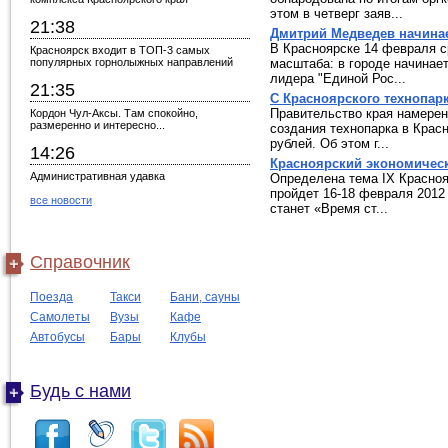
этом в четверг заяв...
21:38
Дмитрий Медведев начинае
В Красноярске 14 февраля с
Красноярск входит в ТОП-3 самых
популярных горнолыжных направлений
масштаба: в городе начинае
лидера "Единой Рос...
21:35
С Красноярского технопар
Правительство края намерен
Кордон Чул-Аксы. Там спокойно,
размеренно и интересно...
создания технопарка в Красн
рублей. Об этом г...
14:26
Красноярский экономичес
Административная удавка
Определена тема IX Красноя
пройдет 16-18 февраля 2012
все новости
станет «Время ст...
Справочник
Поезда
Такси
Бани, сауны
Самолеты
Вузы
Кафе
Автобусы
Бары
Клубы
Будь с нами