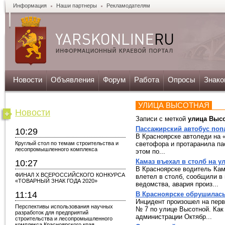
Информация
Наши партнеры
Рекламодателям
Новости
Объявления
Форум
Работа
Опросы
Знако
УЛИЦА ВЫСОТНАЯ
Новости
Записи с меткой
улица Выс
Пассажирский автобус поп
10:29
В Красноярске автоледи на 
Круглый стол по темам строительства и
светофора и протаранила п
лесопромышленного комплекса
этом по...
Камаз въехал в столб на 
10:27
В Красноярске водитель Кам
ФИНАЛ X ВСЕРОССИЙСКОГО КОНКУРСА
влетел в столб, сообщили в
«ТОВАРНЫЙ ЗНАК ГОДА 2020»
ведомства, авария произ...
11:14
В Красноярске обрушилась
Инцидент произошел на перв
Перспективы использования научных
№ 7 по улице Высотной. Как
разработок для предприятий
администрации Октябр...
строительства и лесопромышленного
комплекса Красноярского края