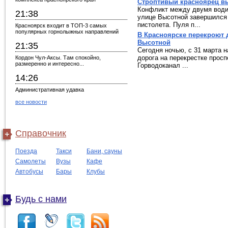
Строптивый красноярец в
Конфликт между двумя води
21:38
улице Высотной завершился
пистолета. Пуля п...
Красноярск входит в ТОП-3 самых
популярных горнолыжных направлений
В Красноярске перекроют 
Высотной
21:35
Сегодня ночью, с 31 марта н
дорога на перекрестке просп
Кордон Чул-Аксы. Там спокойно,
размеренно и интересно...
Горводоканал ...
14:26
Административная удавка
все новости
Справочник
Поезда
Такси
Бани, сауны
Самолеты
Вузы
Кафе
Автобусы
Бары
Клубы
Будь с нами