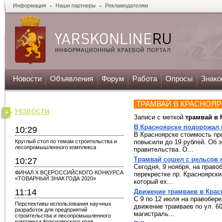
Информация
Наши партнеры
Рекламодателям
Новости
Объявления
Форум
Работа
Опросы
Знако
ТРАМВАЙ В КРАСНОЯ
Новости
Записи с меткой
трамвай в 
В Красноярске подорожал 
10:29
В Красноярске стоимость пр
Круглый стол по темам строительства и
повысили до 19 рублей. Об 
лесопромышленного комплекса
правительства. О...
Трамвай сошел с рельсов 
10:27
Сегодня, 9 ноября, на прав
ФИНАЛ X ВСЕРОССИЙСКОГО КОНКУРСА
перекрестке пр. Красноярски
«ТОВАРНЫЙ ЗНАК ГОДА 2020»
который ех...
11:14
Движение трамваев в Крас
С 9 по 12 июля на правобер
Перспективы использования научных
движение трамваев по ул. 60
разработок для предприятий
магистраль...
строительства и лесопромышленного
комплекса Красноярского края