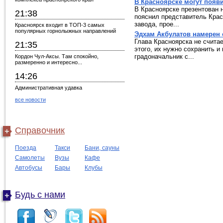
В Красноярске могут появ
В Красноярске презентован 
21:38
пояснил представитель Крас
завода, прое...
Красноярск входит в ТОП-3 самых
популярных горнолыжных направлений
Эдхам Акбулатов намерен 
Глава Красноярска не считае
21:35
этого, их нужно сохранить и
градоначальник с...
Кордон Чул-Аксы. Там спокойно,
размеренно и интересно...
14:26
Административная удавка
все новости
Справочник
Поезда
Такси
Бани, сауны
Самолеты
Вузы
Кафе
Автобусы
Бары
Клубы
Будь с нами