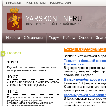
Информация
Наши партнеры
Рекламодателям
Новости
Объявления
Форум
Работа
Опросы
Знако
ТАКСИ В КРАСНОЯРСК
Новости
Записи с меткой
такси в Кр
Таксист на большой скорос
10:29
Красноярска
Круглый стол по темам строительства и
В центре Красноярска такси
лесопромышленного комплекса
иномарку. Аварию зафиксир
произошло 1 апреля ...
10:27
В такси погибли двое в ре
ФИНАЛ X ВСЕРОССИЙСКОГО КОНКУРСА
Накануне, 18 февраля, позд
«ТОВАРНЫЙ ЗНАК ГОДА 2020»
Красноярска произошла смер
транспортном происшествии с
11:14
Пассажир такси был забит
Перспективы использования научных
В Красноярском крае трое м
разработок для предприятий
смерти забили пассажира би
строительства и лесопромышленного
полицейские задержа...
комплекса Красноярского края