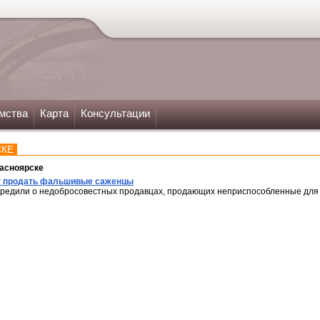
мства
Карта
Консультации
СКЕ
асноярске
ут продать фальшивые саженцы
предили о недобросовестных продавцах, продающих неприспособленные для 