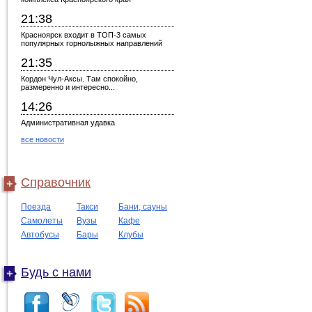
21:38
Красноярск входит в ТОП-3 самых
популярных горнолыжных направлений
21:35
Кордон Чул-Аксы. Там спокойно,
размеренно и интересно...
14:26
Административная удавка
все новости
Справочник
Поезда
Такси
Бани, сауны
Самолеты
Вузы
Кафе
Автобусы
Бары
Клубы
Будь с нами