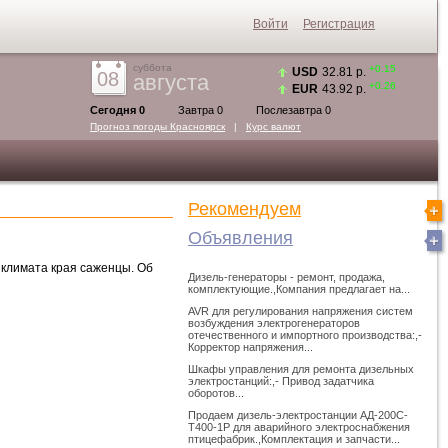
Войти
Регистрация
суббота
+0.15
USD
32.81 р.
08
августа
+0.26
EUR
43.92 р.
Сегодня 0
Завтра 0
Послезавтра 0
Прогноз погоды
Красноярск
|
Курс валют
Рекомендуем
Объявления
климата края саженцы. Об
Дизель-генераторы - ремонт, продажа,
комплектующие.,Компания предлагает на...
AVR для регулирования напряжения систем
возбуждения электрогенераторов
отечественного и импортного производства:,-
Корректор напряжения...
Шкафы управления для ремонта дизельных
электростанций:,- Привод задатчика
оборотов...
Продаем дизель-электростанции АД-200С-
Т400-1Р для аварийного электроснабжения
птицефабрик.,Комплектация и запчасти...