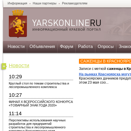
Информация
Наши партнеры
Рекламодателям
Новости
Объявления
Форум
Работа
Опросы
Знако
САЖЕНЦЫ В КРАСНОЯР
Новости
Записи с меткой
саженцы в Кр
На рынках Красноярска мог
10:29
Красноярских дачников преду
этом 23 мая соо...
Круглый стол по темам строительства и
лесопромышленного комплекса
10:27
ФИНАЛ X ВСЕРОССИЙСКОГО КОНКУРСА
«ТОВАРНЫЙ ЗНАК ГОДА 2020»
11:14
Перспективы использования научных
разработок для предприятий
строительства и лесопромышленного
комплекса Красноярского края