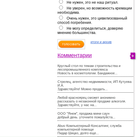
Не нужен, это не наш ритуал.
Не уверен, но возможность кремации
необходима.
Очень нужен, это цивилизованный
способ погребения.
Не могу определиться, доверяю
мнению большинства.
итоги и архив
Комментарии
Круглый стол по темам строительства и
лесопромышленного комплекса
Новость в косметологии. Бандажное...
Стрелец, агентство недвижимости, ИП Кутуева
И.А.
Здравствуйте! Можно продать...
Любой красноярец сможет анонимно
рассказать о незаконной продаже алкоголя.
Здравствуйте, у нас на...
ООО "Янеж", продажа мини саун
добрый день. уточните пожалуйста...
Abus-Компьютерный-Консалтинг, служба
компьютерной помощи
Пидар Шицко, долго еще...