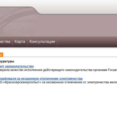
мства
Карта
Консультации
Ы
куратуры
ют законодательство
верила качество исполнения действующего законодательства органами Госав
рафовали за незаконное отключение электричества
 «Красноярскэнергосбыт» за незаконное отключение от электричества жилог