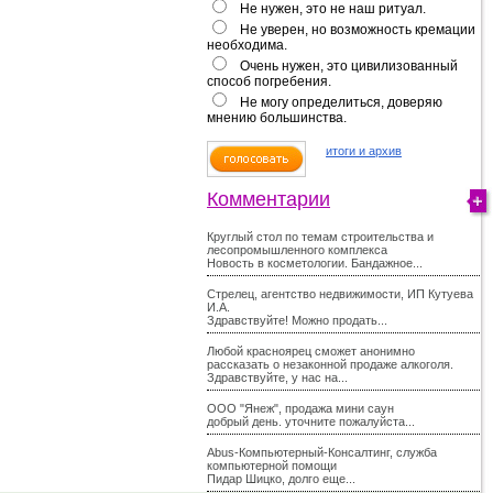
Не нужен, это не наш ритуал.
Не уверен, но возможность кремации
необходима.
Очень нужен, это цивилизованный
способ погребения.
Не могу определиться, доверяю
мнению большинства.
итоги и архив
Комментарии
Круглый стол по темам строительства и
лесопромышленного комплекса
Новость в косметологии. Бандажное...
Стрелец, агентство недвижимости, ИП Кутуева
И.А.
Здравствуйте! Можно продать...
Любой красноярец сможет анонимно
рассказать о незаконной продаже алкоголя.
Здравствуйте, у нас на...
ООО "Янеж", продажа мини саун
добрый день. уточните пожалуйста...
Abus-Компьютерный-Консалтинг, служба
компьютерной помощи
Пидар Шицко, долго еще...