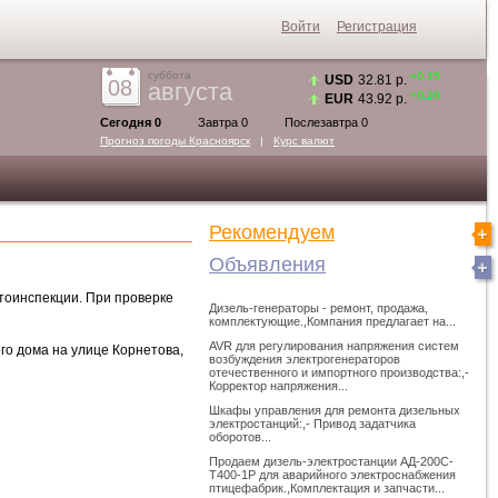
Войти
Регистрация
суббота
+0.15
USD
32.81 р.
08
августа
+0.26
EUR
43.92 р.
Сегодня 0
Завтра 0
Послезавтра 0
Прогноз погоды
Красноярск
|
Курс валют
Рекомендуем
Объявления
тоинспекции. При проверке
Дизель-генераторы - ремонт, продажа,
комплектующие.,Компания предлагает на...
AVR для регулирования напряжения систем
о дома на улице Корнетова,
возбуждения электрогенераторов
отечественного и импортного производства:,-
Корректор напряжения...
Шкафы управления для ремонта дизельных
электростанций:,- Привод задатчика
оборотов...
Продаем дизель-электростанции АД-200С-
Т400-1Р для аварийного электроснабжения
птицефабрик.,Комплектация и запчасти...