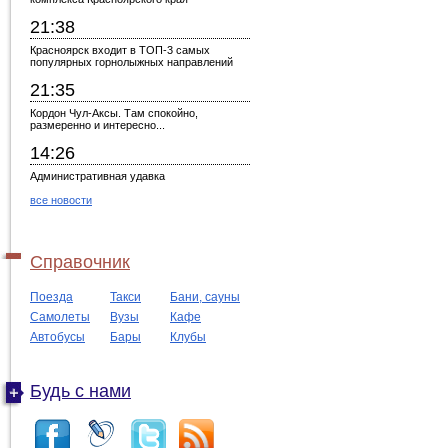
21:38
Красноярск входит в ТОП-3 самых
популярных горнолыжных направлений
21:35
Кордон Чул-Аксы. Там спокойно,
размеренно и интересно...
14:26
Административная удавка
все новости
Справочник
Поезда
Такси
Бани, сауны
Самолеты
Вузы
Кафе
Автобусы
Бары
Клубы
Будь с нами