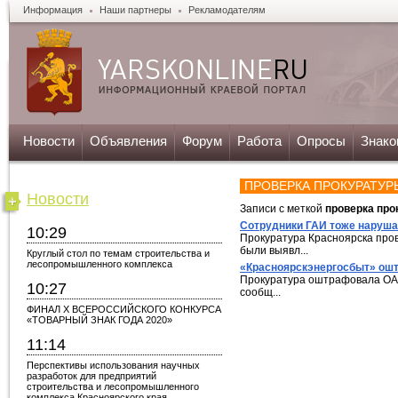
Информация
Наши партнеры
Рекламодателям
Новости
Объявления
Форум
Работа
Опросы
Знако
ПРОВЕРКА ПРОКУРАТУР
Новости
Записи с меткой
проверка про
Сотрудники ГАИ тоже наруша
10:29
Прокуратура Красноярска про
были выявл...
Круглый стол по темам строительства и
лесопромышленного комплекса
«Красноярскэнергосбыт» ошт
Прокуратура оштрафовала ОАО
10:27
сообщ...
ФИНАЛ X ВСЕРОССИЙСКОГО КОНКУРСА
«ТОВАРНЫЙ ЗНАК ГОДА 2020»
11:14
Перспективы использования научных
разработок для предприятий
строительства и лесопромышленного
комплекса Красноярского края