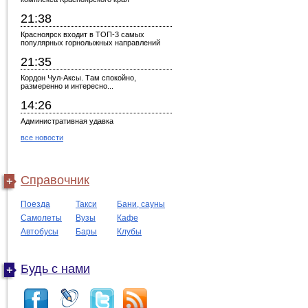
21:38
Красноярск входит в ТОП-3 самых
популярных горнолыжных направлений
21:35
Кордон Чул-Аксы. Там спокойно,
размеренно и интересно...
14:26
Административная удавка
все новости
Справочник
Поезда
Такси
Бани, сауны
Самолеты
Вузы
Кафе
Автобусы
Бары
Клубы
Будь с нами