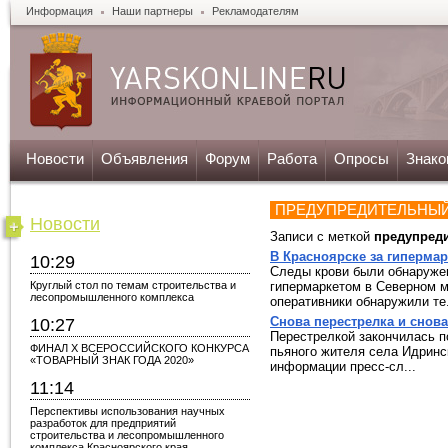
Информация
Наши партнеры
Рекламодателям
Новости
Объявления
Форум
Работа
Опросы
Знако
ПРЕДУПРЕДИТЕЛЬНЫЙ
Новости
Записи с меткой
предупред
В Красноярске за гиперма
10:29
Следы крови были обнаружен
Круглый стол по темам строительства и
гипермаркетом в Северном м
лесопромышленного комплекса
оперативники обнаружили те.
Снова перестрелка и снов
10:27
Перестрелкой закончилась п
ФИНАЛ X ВСЕРОССИЙСКОГО КОНКУРСА
пьяного жителя села Идринск
«ТОВАРНЫЙ ЗНАК ГОДА 2020»
информации пресс-сл...
11:14
Перспективы использования научных
разработок для предприятий
строительства и лесопромышленного
комплекса Красноярского края