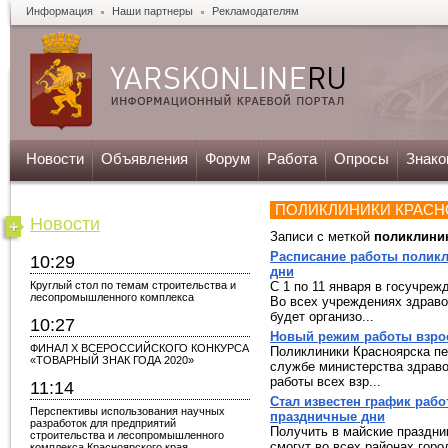
Информация
Наши партнеры
Рекламодателям
Новости
Объявления
Форум
Работа
Опросы
Знако
ПОЛИКЛИНИКИ КРАСН
Новости
Записи с меткой
поликлини
Расписание работы поликл
10:29
дни
Круглый стол по темам строительства и
С 1 по 11 января в госучре
лесопромышленного комплекса
Во всех учреждениях здравоо
будет организо...
10:27
Новый режим работы взро
ФИНАЛ X ВСЕРОССИЙСКОГО КОНКУРСА
Поликлиники Красноярска пе
«ТОВАРНЫЙ ЗНАК ГОДА 2020»
службе министерства здраво
работы всех взр...
11:14
Стал известен график раб
Перспективы использования научных
праздничные дни
разработок для предприятий
Получить в майские праздн
строительства и лесопромышленного
смогут во всех районах горо
комплекса Красноярского края