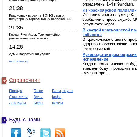
определены 1–4 и 9&ndash...
21:38
Из красноярской поликлин
Из поликлиники по улице Ко
Красноярск входит в ТОП-3 самых
популярных горнолыжных направлений
сообщили в пресс-службе М
результате корот...
21:35
В каждой красноярской п
кабинеты
Кордон Чул-Аксы. Там спокойно,
размеренно и интересно...
В Красноярске с целью проф
здорового образа жизни, в 
14:26
смотровые каб...
Административная удавка
Руководству красноярских
исправление
все новости
Когда в поликлиниках не бу
времени будут проводить в 
губернатора...
Справочник
Поезда
Такси
Бани, сауны
Самолеты
Вузы
Кафе
Автобусы
Бары
Клубы
Будь с нами