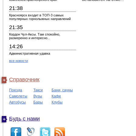
21:38
Красноярск входит в ТОП-3 самых
популярных горнолыжных направлений
21:35
Кордон Чул-Аксы. Там спокойно,
размеренно и интересно...
14:26
Административная удавка
все новости
Справочник
Поезда
Такси
Бани, сауны
Самолеты
Вузы
Кафе
Автобусы
Бары
Клубы
Будь с нами