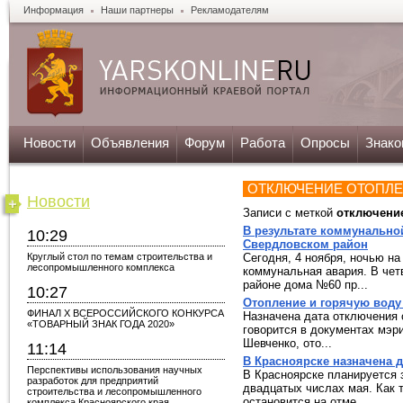
Информация
Наши партнеры
Рекламодателям
Новости
Объявления
Форум
Работа
Опросы
Знако
ОТКЛЮЧЕНИЕ ОТОПЛ
Новости
Записи с меткой
отключени
В результате коммунально
10:29
Свердловском район
Круглый стол по темам строительства и
Сегодня, 4 ноября, ночью н
лесопромышленного комплекса
коммунальная авария. В четв
районе дома №60 пр...
10:27
Отопление и горячую воду 
ФИНАЛ X ВСЕРОССИЙСКОГО КОНКУРСА
Назначена дата отключения 
«ТОВАРНЫЙ ЗНАК ГОДА 2020»
говорится в документах мэри
Шевченко, ото...
11:14
В Красноярске назначена д
Перспективы использования научных
В Красноярске планируется 
разработок для предприятий
двадцатых числах мая. Как 
строительства и лесопромышленного
остановится на отме...
комплекса Красноярского края