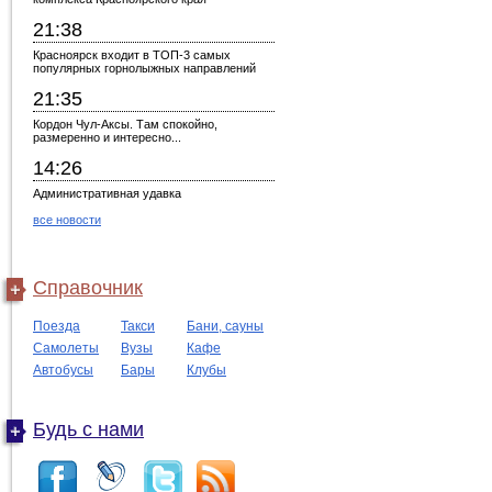
21:38
Красноярск входит в ТОП-3 самых
популярных горнолыжных направлений
21:35
Кордон Чул-Аксы. Там спокойно,
размеренно и интересно...
14:26
Административная удавка
все новости
Справочник
Поезда
Такси
Бани, сауны
Самолеты
Вузы
Кафе
Автобусы
Бары
Клубы
Будь с нами