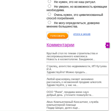
Не нужен, это не наш ритуал.
Не уверен, но возможность кремации
необходима.
Очень нужен, это цивилизованный
способ погребения.
Не могу определиться, доверяю
мнению большинства.
итоги и архив
Комментарии
Круглый стол по темам строительства и
лесопромышленного комплекса
Новость в косметологии. Бандажное...
Стрелец, агентство недвижимости, ИП Кутуева
И.А.
Здравствуйте! Можно продать...
Любой красноярец сможет анонимно
рассказать о незаконной продаже алкоголя.
Здравствуйте, у нас на...
ООО "Янеж", продажа мини саун
добрый день. уточните пожалуйста...
Abus-Компьютерный-Консалтинг, служба
компьютерной помощи
Пидар Шицко, долго еще...