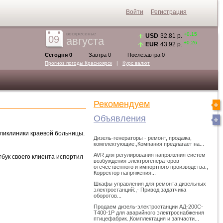
Войти
Регистрация
воскресенье
+0.15
USD
32.81 р.
09
августа
+0.26
EUR
43.92 р.
Сегодня 0
Завтра 0
Послезавтра 0
Прогноз погоды
Красноярск
|
Курс валют
Рекомендуем
Объявления
ликлиники краевой больницы.
Дизель-генераторы - ремонт, продажа,
комплектующие.,Компания предлагает на...
AVR для регулирования напряжения систем
бук своего клиента испортил
возбуждения электрогенераторов
отечественного и импортного производства:,-
Корректор напряжения...
Шкафы управления для ремонта дизельных
электростанций:,- Привод задатчика
оборотов...
Продаем дизель-электростанции АД-200С-
Т400-1Р для аварийного электроснабжения
птицефабрик.,Комплектация и запчасти...