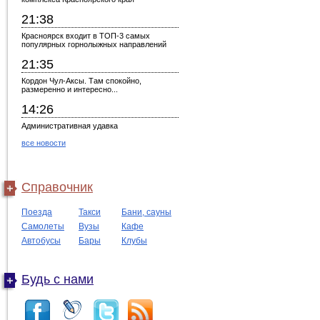
21:38
Красноярск входит в ТОП-3 самых
популярных горнолыжных направлений
21:35
Кордон Чул-Аксы. Там спокойно,
размеренно и интересно...
14:26
Административная удавка
все новости
Справочник
Поезда
Такси
Бани, сауны
Самолеты
Вузы
Кафе
Автобусы
Бары
Клубы
Будь с нами