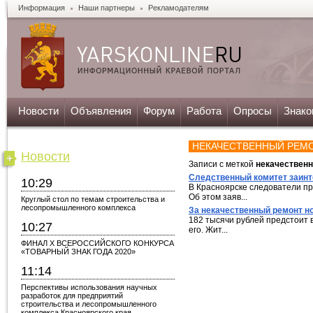
Информация
Наши партнеры
Рекламодателям
Новости
Объявления
Форум
Работа
Опросы
Знако
НЕКАЧЕСТВЕННЫЙ РЕМ
Новости
Записи с меткой
некачествен
Следственный комитет заинт
10:29
В Красноярске следователи п
Об этом заяв...
Круглый стол по темам строительства и
лесопромышленного комплекса
За некачественный ремонт но
182 тысячи рублей предстоит 
10:27
его. Жит...
ФИНАЛ X ВСЕРОССИЙСКОГО КОНКУРСА
«ТОВАРНЫЙ ЗНАК ГОДА 2020»
11:14
Перспективы использования научных
разработок для предприятий
строительства и лесопромышленного
комплекса Красноярского края