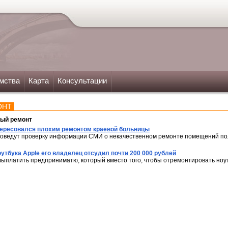
мства
Карта
Консультации
ОНТ
ный ремонт
ересовался плохим ремонтом краевой больницы
роведут проверку информации СМИ о некачественном ремонте помещений по
утбука Apple его владелец отсудил почти 200 000 рублей
выплатить предприниматю, который вместо того, чтобы отремонтировать ноут