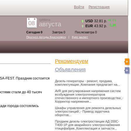
Войти
Регистрация
суббота
+0.15
USD
32.81 р.
08
августа
+0.26
EUR
43.92 р.
Сегодня 0
Завтра 0
Послезавтра 0
Прогноз погоды
Красноярск
|
Курс валют
Рекомендуем
Объявления
SA-FEST. Праздник состоится
Дизель-генераторы - ремонт, продажа,
комплектующие.,Компания предлагает на...
AVR для регулирования напряжения систем
остями стали до 40 тысяч
возбуждения электрогенераторов
отечественного и импортного производства:,-
Корректор напряжения...
щади города состоялись
Шкафы управления для ремонта дизельных
электростанций:,- Привод задатчика
оборотов...
Продаем дизель-электростанции АД-200С-
Т400-1Р для аварийного электроснабжения
птицефабрик.,Комплектация и запчасти...