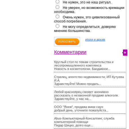
Не нужен, это не наш ритуал.
Не уверен, но возможность кремации
необходима.
Очень нужен, это цивилизованный
способ погребения.
Не могу определиться, доверяю
мнению большинства.
итоги и архив
Комментарии
Круглый стол по темам строительства и
лесопромышленного комплекса
Новость в косметологии. Бандажное...
Стрелец, агентство недвижимости, ИП Кутуева
И.А.
Здравствуйте! Можно продать...
Любой красноярец сможет анонимно
рассказать о незаконной продаже алкоголя.
Здравствуйте, у нас на...
ООО "Янеж", продажа мини саун
добрый день. уточните пожалуйста...
Abus-Компьютерный-Консалтинг, служба
компьютерной помощи
Пидар Шицко, долго еще...