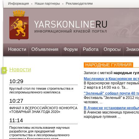
Информация
Наши партнеры
Рекламодателям
Новости
Объявления
Форум
Работа
Опросы
Знако
НАРОДНЫЕ ГУЛЯНИЯ
Новости
Записи с меткой
народные гу
Масленицу в Красноярске вст
10:29
В Красноярске пройдет первы
2 марта в 14:00 на о. Та...
Круглый стол по темам строительства и
лесопромышленного комплекса
"Зеленый" собрал почти 40 
Фестиваль "Зеленый" в 2012 го
10:27
человек. ...
В Ачинске установили необы
ФИНАЛ X ВСЕРОССИЙСКОГО КОНКУРСА
«ТОВАРНЫЙ ЗНАК ГОДА 2020»
В Ачинске масленица принесла
народные гуляния ...
11:14
Перспективы использования научных
разработок для предприятий
строительства и лесопромышленного
комплекса Красноярского края