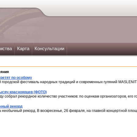
мства
Карта
Консультации
ляния
ретят по особому
й городской фестиваль народных традиций и современных гуляний MASLENIT
тысяч красноярцев (ФОТО)
ду собрал рекордное количество участников: по оценкам организаторов, его г
чный рекорд
 необычный рекорд. В воскресенье, 26 февраля, на главной концертной пло