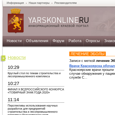
Информация
Наши партнеры
Рекламодателям
Новости
Объявления
Форум
Работа
Опросы
Знако
ЛЕЧЕНИЕ ЭБОЛЫ
Новости
Записи с меткой
лечение Э
Врачи Красноярска обуча
10:29
Красноярские врачи прошли 
Круглый стол по темам строительства и
случае обнаружения у пацие
лесопромышленного комплекса
службе С...
10:27
ФИНАЛ X ВСЕРОССИЙСКОГО КОНКУРСА
«ТОВАРНЫЙ ЗНАК ГОДА 2020»
11:14
Перспективы использования научных
разработок для предприятий
строительства и лесопромышленного
комплекса Красноярского края