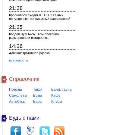
21:38
Красноярск входит в ТОП-3 самых
популярных горнолыжных направлений
21:35
Кордон Чул-Аксы. Там спокойно,
размеренно и интересно...
14:26
Административная удавка
все новости
Справочник
Поезда
Такси
Бани, сауны
Самолеты
Вузы
Кафе
Автобусы
Бары
Клубы
Будь с нами