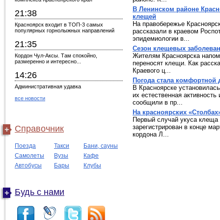
В Ленинском районе Красн
21:38
клещей
На правобережье Красноярск
Красноярск входит в ТОП-3 самых
популярных горнолыжных направлений
рассказали в краевом Роспо
эпидемиологии в...
21:35
Сезон клещевых заболеван
Жителям Красноярска напом
Кордон Чул-Аксы. Там спокойно,
размеренно и интересно...
переносят клещи. Как расска
Краевого ц...
14:26
Погода стала комфортной 
Административная удавка
В Красноярске установилась
их естественная активность
все новости
сообщили в пр...
На красноярских «Столбах
Первый случай укуса клеща 
зарегистрирован в конце мар
Справочник
кордона Л...
Поезда
Такси
Бани, сауны
Самолеты
Вузы
Кафе
Автобусы
Бары
Клубы
Будь с нами