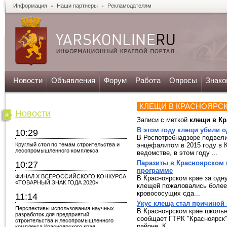
Информация
Наши партнеры
Рекламодателям
Новости
Объявления
Форум
Работа
Опросы
Знако
КЛЕЩИ В КРАСНОЯРС
Новости
Записи с меткой
клещи в Кр
В этом году клещи убили о
10:29
В Роспотребнадзоре подвел
Круглый стол по темам строительства и
энцефалитом в 2015 году в 
лесопромышленного комплекса
ведомстве, в этом году ...
Паразиты в Красноярском 
10:27
программе
ФИНАЛ X ВСЕРОССИЙСКОГО КОНКУРСА
В Красноярском крае за одну
«ТОВАРНЫЙ ЗНАК ГОДА 2020»
клещей пожаловались более 
кровососущих сда...
11:14
Укус клеща стал причиной 
Перспективы использования научных
В Красноярском крае школьн
разработок для предприятий
сообщает ГТРК "Красноярск"
строительства и лесопромышленного
районе. К...
комплекса Красноярского края