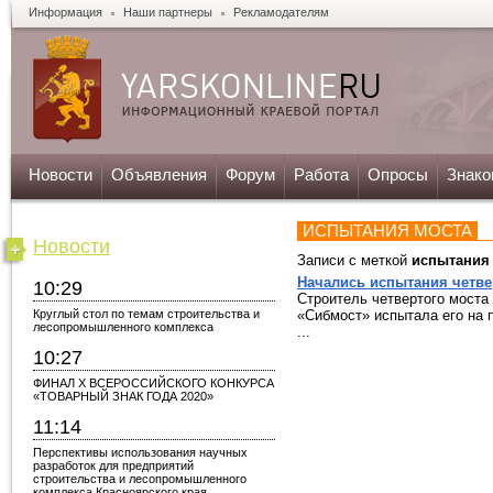
Информация
Наши партнеры
Рекламодателям
Новости
Объявления
Форум
Работа
Опросы
Знако
ИСПЫТАНИЯ МОСТА
Новости
Записи с меткой
испытания
Начались испытания четве
10:29
Строитель четвертого моста
Круглый стол по темам строительства и
«Сибмост» испытала его на 
лесопромышленного комплекса
...
10:27
ФИНАЛ X ВСЕРОССИЙСКОГО КОНКУРСА
«ТОВАРНЫЙ ЗНАК ГОДА 2020»
11:14
Перспективы использования научных
разработок для предприятий
строительства и лесопромышленного
комплекса Красноярского края