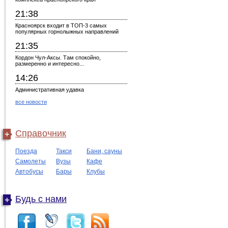
21:38
Красноярск входит в ТОП-3 самых
популярных горнолыжных направлений
21:35
Кордон Чул-Аксы. Там спокойно,
размеренно и интересно...
14:26
Административная удавка
все новости
Справочник
Поезда
Такси
Бани, сауны
Самолеты
Вузы
Кафе
Автобусы
Бары
Клубы
Будь с нами