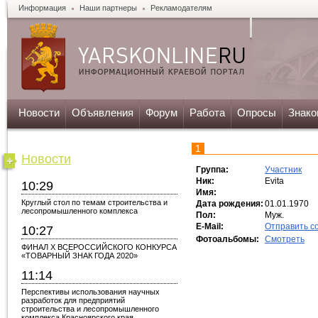
Информация
Наши партнеры
Рекламодателям
Новости
Объявления
Форум
Работа
Опросы
Знако
1
Новости
Группа:
Участник
Ник:
Evita
10:29
Имя:
Круглый стол по темам строительства и
Дата рождения:
01.01.1970
лесопромышленного комплекса
Пол:
Муж.
E-Mail:
Отправить с
10:27
Фотоальбомы:
Смотреть
ФИНАЛ X ВСЕРОССИЙСКОГО КОНКУРСА
«ТОВАРНЫЙ ЗНАК ГОДА 2020»
11:14
Перспективы использования научных
разработок для предприятий
строительства и лесопромышленного
комплекса Красноярского края