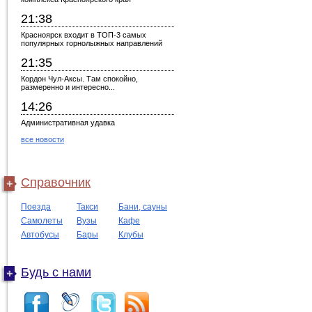
21:38
Красноярск входит в ТОП-3 самых
популярных горнолыжных направлений
21:35
Кордон Чул-Аксы. Там спокойно,
размеренно и интересно...
14:26
Административная удавка
все новости
Справочник
Поезда
Такси
Бани, сауны
Самолеты
Вузы
Кафе
Автобусы
Бары
Клубы
Будь с нами