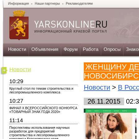
Информация
Наши партнеры
Рекламодателям
Новости
Объявления
Форум
Работа
Опросы
Знако
ЖЕНЩИНУ ДЕ
Новости
НОВОСИБИРС
10:29
Новости
>
В Рос
Круглый стол по темам строительства и
лесопромышленного комплекса
10:27
26.11.2015
02:3
ФИНАЛ X ВСЕРОССИЙСКОГО КОНКУРСА
«ТОВАРНЫЙ ЗНАК ГОДА 2020»
11:14
Перспективы использования научных
разработок для предприятий
строительства и лесопромышленного
комплекса Красноярского края