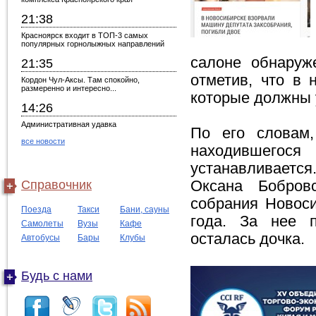
21:38
Красноярск входит в ТОП-3 самых
популярных горнолыжных направлений
салоне обнаруж
21:35
отметив, что в 
Кордон Чул-Аксы. Там спокойно,
размеренно и интересно...
которые должны у
14:26
Административная удавка
По его словам,
все новости
находившегос
устанавливается
Справочник
Оксана Бобров
собрания Новоси
Поезда
Такси
Бани, сауны
года. За нее п
Самолеты
Вузы
Кафе
осталась дочка.
Автобусы
Бары
Клубы
Будь с нами