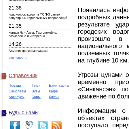
21:38
Появилась инфо
Красноярск входит в ТОП-3 самых
подробных данны
популярных горнолыжных направлений
результате уда
21:35
городских водо
Кордон Чул-Аксы. Там спокойно,
размеренно и интересно...
произошло в 
14:26
национального 
Административная удавка
подземных толчк
все новости
на глубине 10 км.
Угрозы цунами о
Справочник
временно прио
Поезда
Такси
Бани, сауны
«Синкансэн» п
Самолеты
Вузы
Кафе
движение по бол
Автобусы
Бары
Клубы
Информации о 
Будь с нами
объектах стра
поступало, пере