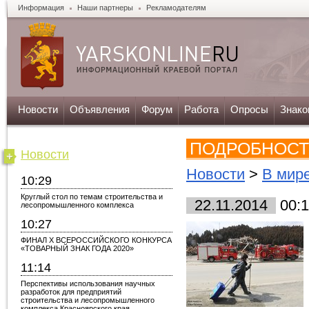
Информация
Наши партнеры
Рекламодателям
Новости
Объявления
Форум
Работа
Опросы
Знако
ПОДРОБНОСТ
Новости
Новости
>
В мир
10:29
Круглый стол по темам строительства и
22.11.2014
00:1
лесопромышленного комплекса
10:27
ФИНАЛ X ВСЕРОССИЙСКОГО КОНКУРСА
«ТОВАРНЫЙ ЗНАК ГОДА 2020»
11:14
Перспективы использования научных
разработок для предприятий
строительства и лесопромышленного
комплекса Красноярского края