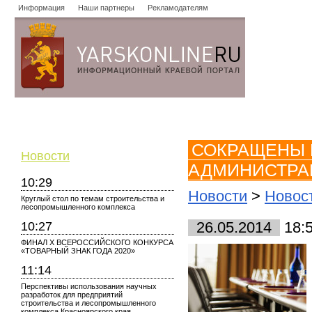
Информация
Наши партнеры
Рекламодателям
Новости
Объявления
Форум
Работа
Опросы
Знако
СОКРАЩЕНЫ 
Новости
АДМИНИСТРА
10:29
Новости
>
Новост
Круглый стол по темам строительства и
лесопромышленного комплекса
10:27
26.05.2014
18:
ФИНАЛ X ВСЕРОССИЙСКОГО КОНКУРСА
«ТОВАРНЫЙ ЗНАК ГОДА 2020»
11:14
Перспективы использования научных
разработок для предприятий
строительства и лесопромышленного
комплекса Красноярского края