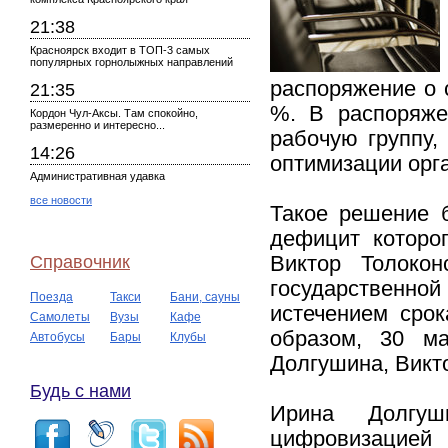
21:38
Красноярск входит в ТОП-3 самых
популярных горнолыжных направлений
распоряжение о 
21:35
%. В распоряже
Кордон Чул-Аксы. Там спокойно,
размеренно и интересно...
рабочую группу,
14:26
оптимизации орг
Административная удавка
все новости
Такое решение 
дефицит которо
Справочник
Виктор Толоко
государственной
Поезда
Такси
Бани, сауны
истечением срок
Самолеты
Вузы
Кафе
образом, 30 м
Автобусы
Бары
Клубы
Долгушина, Викто
Будь с нами
Ирина Долгуш
цифровизацией 