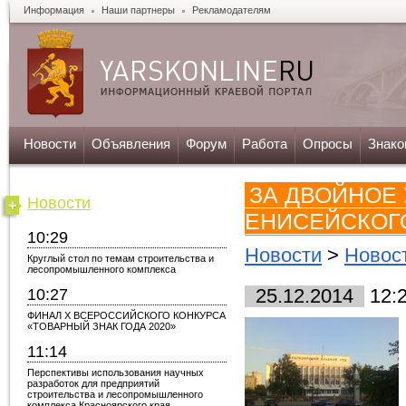
Информация
Наши партнеры
Рекламодателям
Новости
Объявления
Форум
Работа
Опросы
Знако
ЗА ДВОЙНОЕ 
Новости
ЕНИСЕЙСКОГ
10:29
Новости
>
Новост
Круглый стол по темам строительства и
лесопромышленного комплекса
10:27
25.12.2014
12:
ФИНАЛ X ВСЕРОССИЙСКОГО КОНКУРСА
«ТОВАРНЫЙ ЗНАК ГОДА 2020»
11:14
Перспективы использования научных
разработок для предприятий
строительства и лесопромышленного
комплекса Красноярского края