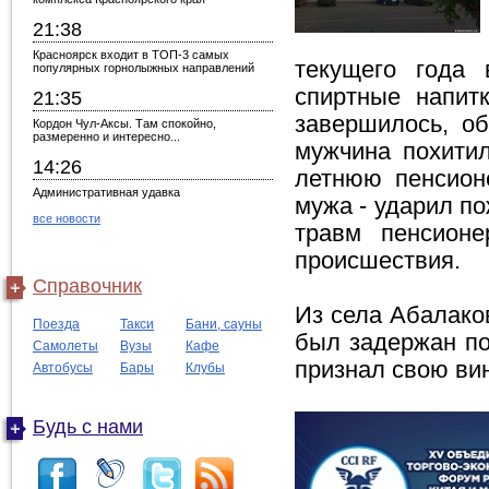
21:38
Красноярск входит в ТОП-3 самых
текущего года 
популярных горнолыжных направлений
спиртные напит
21:35
завершилось, о
Кордон Чул-Аксы. Там спокойно,
размеренно и интересно...
мужчина похитил
14:26
летнюю пенсион
Административная удавка
мужа - ударил по
все новости
травм пенсион
происшествия.
Справочник
Из села Абалаков
Поезда
Такси
Бани, сауны
был задержан по
Самолеты
Вузы
Кафе
признал свою вин
Автобусы
Бары
Клубы
Будь с нами