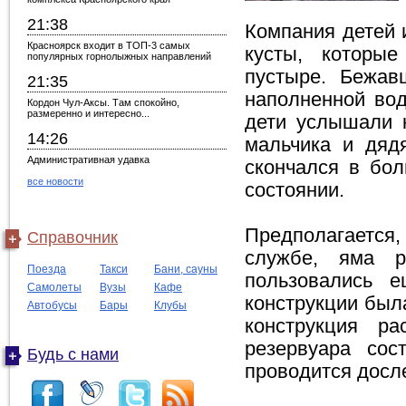
21:38
Компания детей и
Красноярск входит в ТОП-3 самых
кусты, которые
популярных горнолыжных направлений
пустыре. Бежав
21:35
наполненной вод
Кордон Чул-Аксы. Там спокойно,
размеренно и интересно...
дети услышали 
14:26
мальчика и дяд
Административная удавка
скончался в бол
все новости
состоянии.
Предполагается,
Справочник
службе, яма р
Поезда
Такси
Бани, сауны
пользовались е
Самолеты
Вузы
Кафе
конструкции была
Автобусы
Бары
Клубы
конструкция ра
резервуара сос
Будь с нами
проводится досл