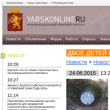
Информация
Наши партнеры
Рекламодателям
Новости
Объявления
Форум
Работа
Опросы
Знако
ДВОЕ ДЕТЕЙ
Новости
Новости
>
Новост
10:29
Круглый стол по темам строительства и
24.06.2015
13:
лесопромышленного комплекса
10:27
ФИНАЛ X ВСЕРОССИЙСКОГО КОНКУРСА
«ТОВАРНЫЙ ЗНАК ГОДА 2020»
11:14
Перспективы использования научных
разработок для предприятий
строительства и лесопромышленного
комплекса Красноярского края