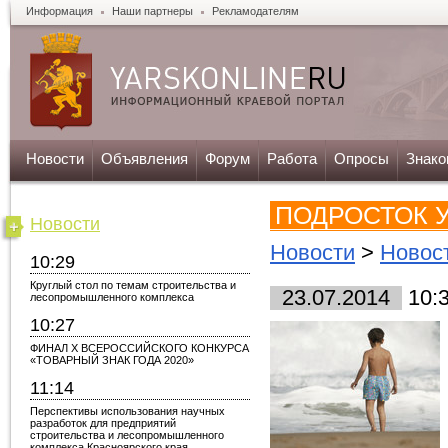
Информация
Наши партнеры
Рекламодателям
Новости
Объявления
Форум
Работа
Опросы
Знако
ПОДРОСТОК 
Новости
Новости
>
Новост
10:29
Круглый стол по темам строительства и
23.07.2014
10:
лесопромышленного комплекса
10:27
ФИНАЛ X ВСЕРОССИЙСКОГО КОНКУРСА
«ТОВАРНЫЙ ЗНАК ГОДА 2020»
11:14
Перспективы использования научных
разработок для предприятий
строительства и лесопромышленного
комплекса Красноярского края