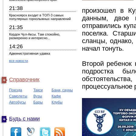
21:38
произошел в Ку
Красноярск входит в ТОП-3 самых
данным, двое 
популярных горнолыжных направлений
отправились куп
21:35
поселка. Старш
Кордон Чул-Аксы. Там спокойно,
размеренно и интересно...
сланцы, однако,
14:26
начал тонуть.
Административная удавка
все новости
Второй ребенок 
подростка был
обстоятельств
Справочник
процессуальное 
Поезда
Такси
Бани, сауны
Самолеты
Вузы
Кафе
Автобусы
Бары
Клубы
Будь с нами