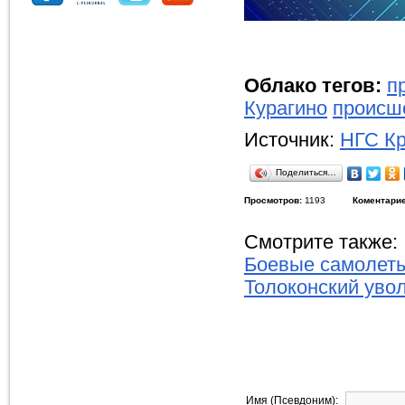
Облако тегов:
п
Курагино
происш
Источник:
НГС Кр
Поделиться…
Просмотров:
1193
Коментарие
Смотрите также:
Боевые самолеты
Толоконский увол
Имя (Псевдоним):