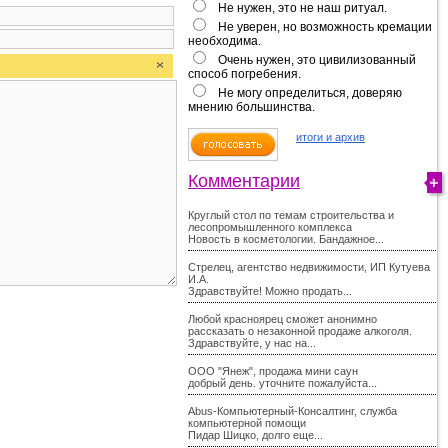
Не нужен, это не наш ритуал.
Не уверен, но возможность кремации
необходима.
Очень нужен, это цивилизованный
способ погребения.
Не могу определиться, доверяю
мнению большинства.
итоги и архив
Комментарии
Круглый стол по темам строительства и
лесопромышленного комплекса
Новость в косметологии. Бандажное...
Стрелец, агентство недвижимости, ИП Кутуева
И.А.
Здравствуйте! Можно продать...
Любой красноярец сможет анонимно
рассказать о незаконной продаже алкоголя.
Здравствуйте, у нас на...
ООО "Янеж", продажа мини саун
добрый день. уточните пожалуйста...
Abus-Компьютерный-Консалтинг, служба
компьютерной помощи
Пидар Шицко, долго еще...