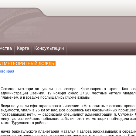
мства
Карта
Консультации
ЕЛ МЕТЕОРИТНЫЙ ДОЖДЬ
ого края
Осколки метеоритов упали на севере Красноярского края. Как с
администрации Эвенкии, 19 ноября около 17:20 местные жители увидели
пламенем, а в воздухе послышались глухие взрывы.
Люди не успели сфотографировать явление. «Метеоритные осколки пронесл
видимости, упали в 25 км от нас. Все обошлось без чрезвычайных происшест
пострадавших нет», — рассказала специалист администрации п. Суломай Л
минут до эвенкийского небесного события этот же метеорит наблюдали жи
также Туруханского района.
 науке барнаульского планетария Наталья Павлова рассказывала: в середи
 является потенциальным источником метеоритов, которые долетают до Земл