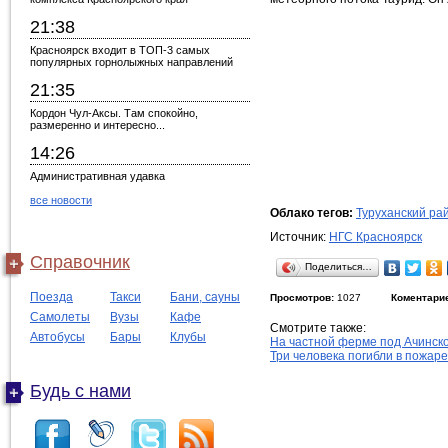
21:38
Красноярск входит в ТОП-3 самых
популярных горнолыжных направлений
21:35
Кордон Чул-Аксы. Там спокойно,
размеренно и интересно...
14:26
Административная удавка
все новости
Облако тегов:
Туруханский ра
Источник:
НГС Красноярск
Справочник
Поделиться…
Поезда
Такси
Бани, сауны
Просмотров:
1027
Коментари
Самолеты
Вузы
Кафе
Смотрите также:
Автобусы
Бары
Клубы
На частной ферме под Ачинск
Три человека погибли в пожар
Будь с нами