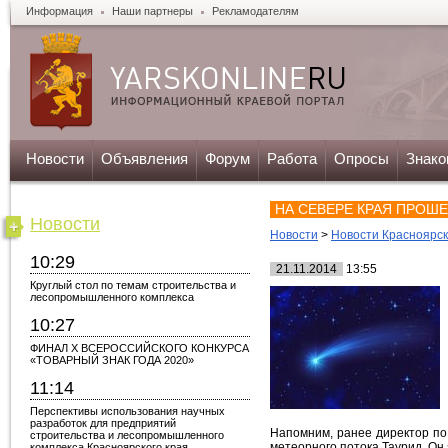
Информация
Наши партнеры
Рекламодателям
Новости
Объявления
Форум
Работа
Опросы
Знако
НА СЕВЕРЕ КРАЯ ПРОШ
Новости
Новости
>
Новости Красноярск
10:29
21.11.2014
13:55
Круглый стол по темам строительства и
лесопромышленного комплекса
10:27
ФИНАЛ X ВСЕРОССИЙСКОГО КОНКУРСА
«ТОВАРНЫЙ ЗНАК ГОДА 2020»
11:14
Перспективы использования научных
разработок для предприятий
Напомним, ранее директор по
строительства и лесопромышленного
метеорного потока Таурид. Он
комплекса Красноярского края