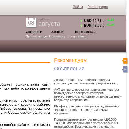
Войти
Регистрация
суббота
+0.15
USD
32.81 р.
08
августа
+0.26
EUR
43.92 р.
Сегодня 0
Завтра 0
Послезавтра 0
Прогноз погоды
Красноярск
|
Курс валют
Рекомендуем
Объявления
Дизель-генераторы - ремонт, продажа,
комплектующие.,Компания предлагает на...
ообщает официальный сайт
, как небо озарилось ярким
AVR для регулирования напряжения систем
возбуждения электрогенераторов
отечественного и импортного производства:,-
Корректор напряжения...
ись мимо поселка и, по всей
вий: окна и двери не выбило,
Шкафы управления для ремонта дизельных
юбовь Галеева. За несколько
электростанций:,- Привод задатчика
тели Свердловской области, а
оборотов...
Продаем дизель-электростанции АД-200С-
Т400-1Р для аварийного электроснабжения
не ноября наблюдается сезон
птицефабрик.,Комплектация и запчасти...
и.