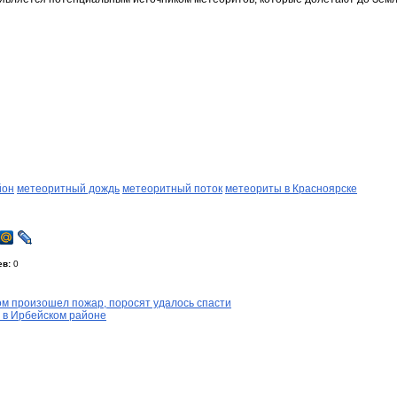
йон
метеоритный дождь
метеоритный поток
метеориты в Красноярске
ев:
0
ом произошел пожар, поросят удалось спасти
е в Ирбейском районе