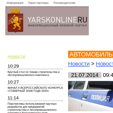
Информация
Наши партнеры
Рекламодателям
Новости
Объявления
Форум
Работа
Опросы
Знако
АВТОМОБИЛЬ 
Новости
Новости
>
Новост
10:29
Круглый стол по темам строительства и
21.07.2014
09:
лесопромышленного комплекса
10:27
ФИНАЛ X ВСЕРОССИЙСКОГО КОНКУРСА
«ТОВАРНЫЙ ЗНАК ГОДА 2020»
11:14
Перспективы использования научных
разработок для предприятий
строительства и лесопромышленного
комплекса Красноярского края