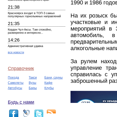
1990 и 1986 годо
21:38
Красноярск входит в ТОП-3 самых
На их розыск бы
популярных горнолыжных направлений
участковые и и
21:35
мероприятий в 
Кордон Чул-Аксы. Там спокойно,
размеренно и интересно...
автомобиль, 
14:26
предваритель
Административная удавка
алкогольные напи
все новости
За рулем наход
управление тра
Справочник
справилась с у
Поезда
Такси
Бани, сауны
заброшенный раз
Самолеты
Вузы
Кафе
Автобусы
Бары
Клубы
Будь с нами