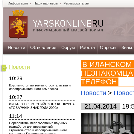
Информация
Наши партнеры
Рекламодателям
Новости
Объявления
Форум
Работа
Опросы
Знако
В ИЛАНСКОМ
Новости
НЕЗНАКОМЦА
10:29
ТЕЛЕФОН
Круглый стол по темам строительства и
лесопромышленного комплекса
Новости
>
Новост
10:27
ФИНАЛ X ВСЕРОССИЙСКОГО КОНКУРСА
21.04.2014
19:
«ТОВАРНЫЙ ЗНАК ГОДА 2020»
11:14
Перспективы использования научных
разработок для предприятий
строительства и лесопромышленного
комплекса Красноярского края