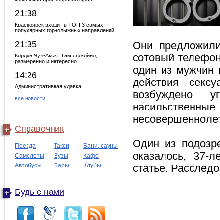
21:38
Красноярск входит в ТОП-3 самых
популярных горнолыжных направлений
21:35
Они предложили
сотовый телефон.
Кордон Чул-Аксы. Там спокойно,
размеренно и интересно...
один из мужчин 
14:26
действия сексу
Административная удавка
возбуждено у
все новости
насильственные
несовершеннолет
Справочник
Один из подозр
Поезда
Такси
Бани, сауны
оказалось, 37-
Самолеты
Вузы
Кафе
Автобусы
Бары
Клубы
статье. Расследо
Будь с нами