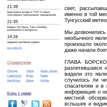
21:38
свет, рассыпав
Красноярск входит в ТОП-3 самых
именно в той мес
популярных горнолыжных направлений
Тунгусский метео
21:35
Кордон Чул-Аксы. Там спокойно,
размеренно и интересно...
Мы дозвонились 
14:26
необычного явлен
Административная удавка
произошло около
все новости
даже начали боя
ГЛАВА БОРСКОГ
Справочник
разлетевшаяся н
Поезда
Такси
Бани, сауны
видели это явле
Самолеты
Вузы
Кафе
случилось ли че
Автобусы
Бары
Клубы
спасателям и в 
информация о не
Будь с нами
местной обсерв
вспышек и видим