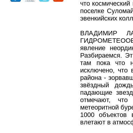
что космический 
поселке Суломай
эвенкийских колл
ВЛАДИМИР Л
ГИДРОМЕТЕООБ
явление неорди
Разбираемся. Эт
там пока что н
исключено, что 
района - зорвав
звёздный дожд
падающие звезд
отмечают, что
метеоритной буре
1000 объектов 
влетают в атмосф