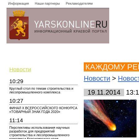
Информация
Наши партнеры
Рекламодателям
Новости
Объявления
Форум
Работа
Опросы
Знако
КАЖДОМУ РЕ
Новости
Новости
>
Новост
10:29
Круглый стол по темам строительства и
19.11.2014
13:1
лесопромышленного комплекса
10:27
ФИНАЛ X ВСЕРОССИЙСКОГО КОНКУРСА
«ТОВАРНЫЙ ЗНАК ГОДА 2020»
11:14
Перспективы использования научных
разработок для предприятий
строительства и лесопромышленного
комплекса Красноярского края