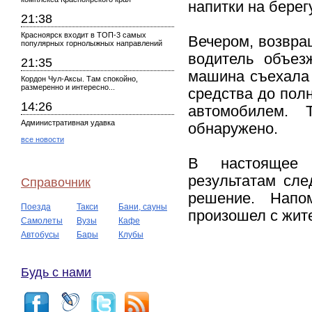
напитки на берег
21:38
Красноярск входит в ТОП-3 самых
Вечером, возвра
популярных горнолыжных направлений
водитель объез
21:35
машина съехала 
Кордон Чул-Аксы. Там спокойно,
размеренно и интересно...
средства до полн
14:26
автомобилем. 
Административная удавка
обнаружено.
все новости
В настоящее 
результатам сле
Справочник
решение. Напо
Поезда
Такси
Бани, сауны
произошел с жит
Самолеты
Вузы
Кафе
Автобусы
Бары
Клубы
Будь с нами