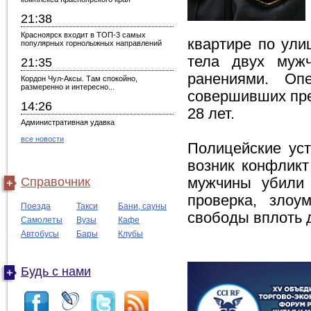
21:38
Красноярск входит в ТОП-3 самых
квартире по ули
популярных горнолыжных направлений
тела двух муж
21:35
ранениями. Оп
Кордон Чул-Аксы. Там спокойно,
размеренно и интересно...
совершивших пре
14:26
28 лет.
Административная удавка
все новости
Полицейские ус
возник конфликт
Справочник
мужчины убили 
проверка, злоу
Поезда
Такси
Бани, сауны
свободы вплоть 
Самолеты
Вузы
Кафе
Автобусы
Бары
Клубы
Будь с нами