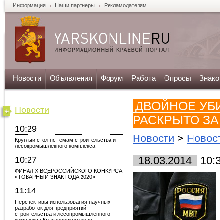
Информация
Наши партнеры
Рекламодателям
Новости
Объявления
Форум
Работа
Опросы
Знако
ДВОЙНОЕ УБ
Новости
РАСКРЫТО ЗА
10:29
Новости
>
Новост
Круглый стол по темам строительства и
лесопромышленного комплекса
10:27
18.03.2014
10:
ФИНАЛ X ВСЕРОССИЙСКОГО КОНКУРСА
«ТОВАРНЫЙ ЗНАК ГОДА 2020»
11:14
Перспективы использования научных
разработок для предприятий
строительства и лесопромышленного
комплекса Красноярского края