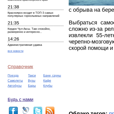
21:38
с обрыва на бере
Красноярск входит в ТОП-3 самых
популярных горнолыжных направлений
Выбраться само
21:35
сложно из-за ре
Кордон Чул-Аксы. Там спокойно,
размеренно и интересно...
извлекли 55-ле
14:26
черепно-мозгов
Административная удавка
скорой помощи и
все новости
Справочник
Поезда
Такси
Бани, сауны
Самолеты
Вузы
Кафе
Автобусы
Бары
Клубы
Будь с нами
Облако тегов:
п