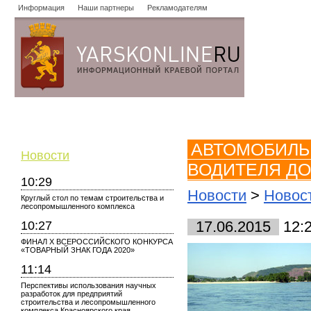
Информация
Наши партнеры
Рекламодателям
Новости
Объявления
Форум
Работа
Опросы
Знако
АВТОМОБИЛЬ 
Новости
ВОДИТЕЛЯ ДО
10:29
Новости
>
Новост
Круглый стол по темам строительства и
лесопромышленного комплекса
10:27
17.06.2015
12:
ФИНАЛ X ВСЕРОССИЙСКОГО КОНКУРСА
«ТОВАРНЫЙ ЗНАК ГОДА 2020»
11:14
Перспективы использования научных
разработок для предприятий
строительства и лесопромышленного
комплекса Красноярского края