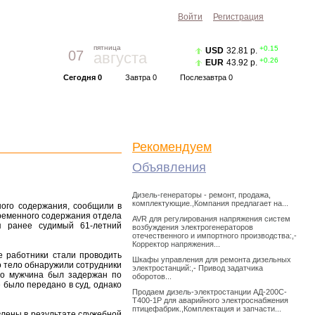
Войти
Регистрация
пятница
+0.15
USD
32.81 р.
07
августа
+0.26
EUR
43.92 р.
Сегодня 0
Завтра 0
Послезавтра 0
Прогноз погоды
Красноярск
|
Курс валют
Рекомендуем
Объявления
Дизель-генераторы - ремонт, продажа,
комплектующие.,Компания предлагает на...
ного содержания, сообщили в
временного содержания отдела
AVR для регулирования напряжения систем
я ранее судимый 61-летний
возбуждения электрогенераторов
отечественного и импортного производства:,-
Корректор напряжения...
е работники стали проводить
Шкафы управления для ремонта дизельных
о тело обнаружили сотрудники
электростанций:,- Привод задатчика
то мужчина был задержан по
оборотов...
было передано в суд, однако
Продаем дизель-электростанции АД-200С-
Т400-1Р для аварийного электроснабжения
птицефабрик.,Комплектация и запчасти...
влены в результате служебной