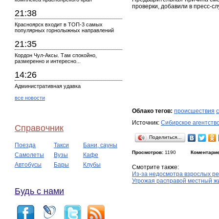
проверки, добавили в пресс-с
21:38
Красноярск входит в ТОП-3 самых
популярных горнолыжных направлений
21:35
Кордон Чул-Аксы. Там спокойно,
размеренно и интересно...
14:26
Административная удавка
все новости
Облако тегов:
происшествия
Источник:
Сибирское агентств
Справочник
Поделиться…
Поезда
Такси
Бани, сауны
Просмотров:
1190
Коментарие
Самолеты
Вузы
Кафе
Автобусы
Бары
Клубы
Смотрите также:
Из-за недосмотра взрослых ре
Угрожая расправой местный жи
Будь с нами