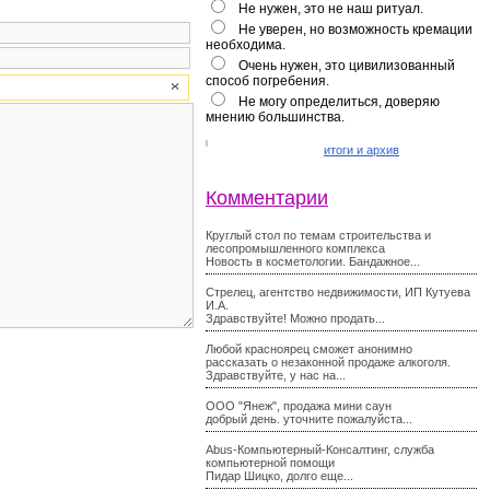
Не нужен, это не наш ритуал.
Не уверен, но возможность кремации
необходима.
Очень нужен, это цивилизованный
способ погребения.
Не могу определиться, доверяю
мнению большинства.
итоги и архив
Комментарии
Круглый стол по темам строительства и
лесопромышленного комплекса
Новость в косметологии. Бандажное...
Стрелец, агентство недвижимости, ИП Кутуева
И.А.
Здравствуйте! Можно продать...
Любой красноярец сможет анонимно
рассказать о незаконной продаже алкоголя.
Здравствуйте, у нас на...
ООО "Янеж", продажа мини саун
добрый день. уточните пожалуйста...
Abus-Компьютерный-Консалтинг, служба
компьютерной помощи
Пидар Шицко, долго еще...