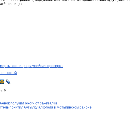
лужбе полиции.
смерть в полиции
служебная проверка
о новостей
в:
0
бенок получил ожоги от зажигалки
тель похитил бутылку алкоголя в Мотыгинском районе