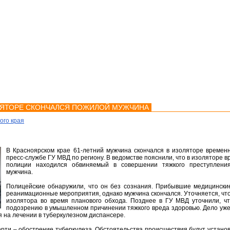
мства
Карта
Консультации
ЛЯТОРЕ СКОНЧАЛСЯ ПОЖИЛОЙ МУЖЧИНА
ого края
В Красноярском крае 61-летний мужчина скончался в изоляторе времен
пресс-службе ГУ МВД по региону. В ведомстве пояснили, что в изоляторе 
полиции находился обвиняемый в совершении тяжкого преступлени
мужчина.
Полицейские обнаружили, что он без сознания. Прибывшие медицински
реанимационные мероприятия, однако мужчина скончался. Уточняется, чт
изолятора во время планового обхода. Позднее в ГУ МВД уточнили, ч
подозрению в умышленном причинении тяжкого вреда здоровью. Дело уже 
я на лечении в туберкулезном диспансере.
рти – обострение туберкулеза. Обстоятельства происшествия будут устано