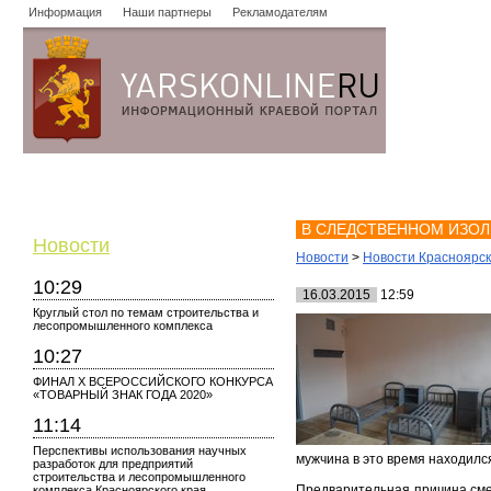
Информация
Наши партнеры
Рекламодателям
Новости
Объявления
Форум
Работа
Опросы
Знако
В СЛЕДСТВЕННОМ ИЗО
Новости
Новости
>
Новости Красноярск
10:29
16.03.2015
12:59
Круглый стол по темам строительства и
лесопромышленного комплекса
10:27
ФИНАЛ X ВСЕРОССИЙСКОГО КОНКУРСА
«ТОВАРНЫЙ ЗНАК ГОДА 2020»
11:14
Перспективы использования научных
мужчина в это время находилс
разработок для предприятий
строительства и лесопромышленного
Предварительная причина сме
комплекса Красноярского края