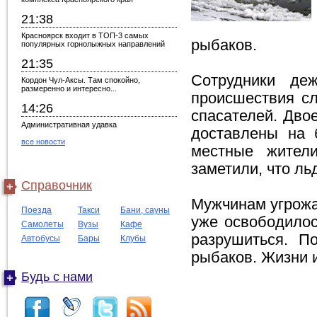
21:38
Красноярск входит в ТОП-3 самых
рыбаков.
популярных горнолыжных направлений
21:35
Сотрудники де
Кордон Чул-Аксы. Там спокойно,
размеренно и интересно...
происшествия сл
14:26
спасателей. Дво
Административная удавка
доставлены на 
все новости
местные жител
заметили, что ль
Справочник
Мужчинам угрожал
Поезда
Такси
Бани, сауны
уже освободилос
Самолеты
Вузы
Кафе
разрушиться. П
Автобусы
Бары
Клубы
рыбаков. Жизни и
Будь с нами