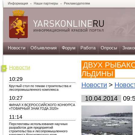
Информация
Наши партнеры
Рекламодателям
Новости
Объявления
Форум
Работа
Опросы
Знако
ДВУХ РЫБАКО
Новости
ЛЬДИНЫ
10:29
Новости
>
Новост
Круглый стол по темам строительства и
лесопромышленного комплекса
10:27
10.04.2014
09:
ФИНАЛ X ВСЕРОССИЙСКОГО КОНКУРСА
«ТОВАРНЫЙ ЗНАК ГОДА 2020»
11:14
Перспективы использования научных
разработок для предприятий
строительства и лесопромышленного
комплекса Красноярского края