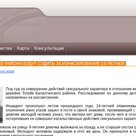
мства
Карта
Консультации
О РАЙОНА БУДУТ СУДИТЬ ЗА ИЗНАСИЛОВАНИЕ 13-ЛЕТНЕЙ
ого края
Под суд за совершение действий сексуального характера в отношении 
деревни Толуйк Балахтинского района. Расследование по данному де
направлены на рассмотрение.
Инцидент произошел летом прошедшего года. 18-летний обвиняемы
опьянения рано утром зашел в гости к своей знакомой, проживающей с
девочки молодой человек узнал, что матери нет дома, после чего в от
потерпевших он совершил насильственные действия сексуального характ
ежали на улицу. 9-летняя девочка выбежала за ограду, а ее старшая сестра 
иняемый. Молодого человека задержали в этот же день. Он признался в 
янием алкогольного опьянения.