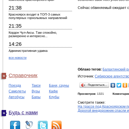
21:38
Сейчас обвиняемый ожидает су
Красноярск входит в ТОП-3 самых
популярных горнолыжных направлений
21:35
Кордон Чул-Аксы. Там спокойно,
размеренно и интересно...
14:26
Административная удавка
все новости
Облако тегов:
Балахтинский р
Справочник
Источник:
Сибирское агентств
Поделиться…
Поезда
Такси
Бани, сауны
Самолеты
Вузы
Кафе
Просмотров:
1321
Коментари
Автобусы
Бары
Клубы
Смотрите также:
На трассе под Красноярском 
Дорогой внедорожник спасли 
Будь с нами