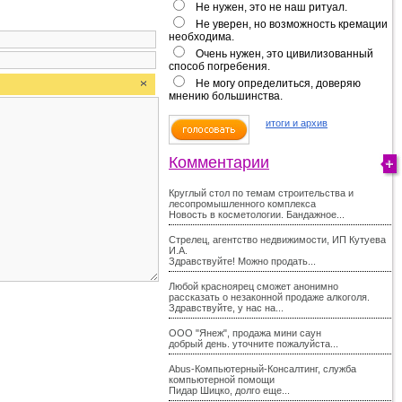
Не нужен, это не наш ритуал.
Не уверен, но возможность кремации
необходима.
Очень нужен, это цивилизованный
способ погребения.
Не могу определиться, доверяю
мнению большинства.
итоги и архив
Комментарии
Круглый стол по темам строительства и
лесопромышленного комплекса
Новость в косметологии. Бандажное...
Стрелец, агентство недвижимости, ИП Кутуева
И.А.
Здравствуйте! Можно продать...
Любой красноярец сможет анонимно
рассказать о незаконной продаже алкоголя.
Здравствуйте, у нас на...
ООО "Янеж", продажа мини саун
добрый день. уточните пожалуйста...
Abus-Компьютерный-Консалтинг, служба
компьютерной помощи
Пидар Шицко, долго еще...