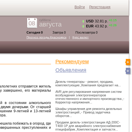
Войти
Регистрация
суббота
+0.15
USD
32.81 р.
08
августа
+0.26
EUR
43.92 р.
Сегодня 0
Завтра 0
Послезавтра 0
Прогноз погоды
Красноярск
|
Курс валют
Рекомендуем
Объявления
Дизель-генераторы - ремонт, продажа,
комплектующие.,Компания предлагает на...
малолетних отправится житель
лу завершено, его материалы
AVR для регулирования напряжения систем
возбуждения электрогенераторов
отечественного и импортного производства:,-
Корректор напряжения...
й в состоянии алкогольного
 двумя дочерьми. От старшей
Шкафы управления для ремонта дизельных
ношении 9-летней и 13-летней
электростанций:,- Привод задатчика
ера.
оборотов...
Продаем дизель-электростанции АД-200С-
решила побежать в огород, где
Т400-1Р для аварийного электроснабжения
совершенных преступлениях и
птицефабрик.,Комплектация и запчасти...