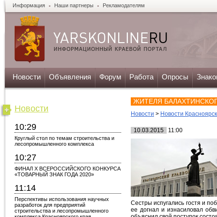
Информация
Наши партнеры
Рекламодателям
Новости
Объявления
Форум
Работа
Опросы
Знако
ЖИТЕЛЯ БАЛАХТИНСКОГ
Новости
Новости
>
Новости Красноярск
10:29
10.03.2015
11:00
Круглый стол по темам строительства и
лесопромышленного комплекса
10:27
ФИНАЛ X ВСЕРОССИЙСКОГО КОНКУРСА
«ТОВАРНЫЙ ЗНАК ГОДА 2020»
11:14
Перспективы использования научных
Сестры испугались гостя и поб
разработок для предприятий
ее догнал и изнасиловал обв
строительства и лесопромышленного
объяснил свой поступок состо
комплекса Красноярского края