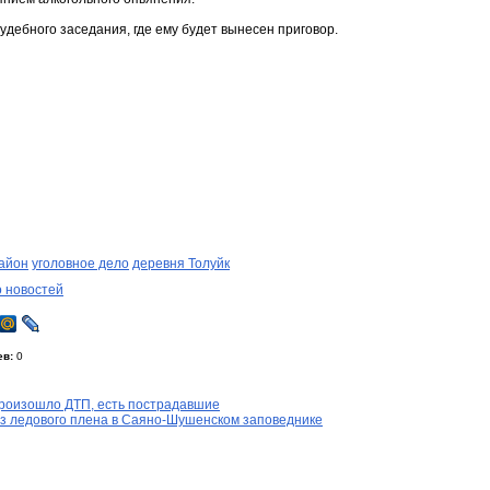
дебного заседания, где ему будет вынесен приговор.
айон
уголовное дело
деревня Толуйк
о новостей
ев:
0
произошло ДТП, есть пострадавшие
из ледового плена в Саяно-Шушенском заповеднике