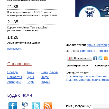
21:38
Красноярск входит в ТОП-3 самых
популярных горнолыжных направлений
21:35
Кордон Чул-Аксы. Там спокойно,
размеренно и интересно...
14:26
Административная удавка
Облако тегов:
происшествия
все новости
Источник:
Сибирское агентств
Поделиться…
Справочник
Просмотров:
1009
Коментари
Поезда
Такси
Бани, сауны
Смотрите также:
Во время прогулки по Енисею 
Самолеты
Вузы
Кафе
В Манском районе свалка отра
Автобусы
Бары
Клубы
Будь с нами
Имя (Псевдоним):