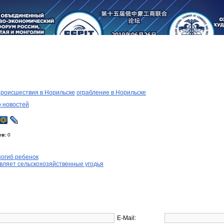
происшествия в Норильске
ограбление в Норильске
о новостей
ев:
0
погиб ребенок
вляет сельскохозяйственные угодья
E-Mail: