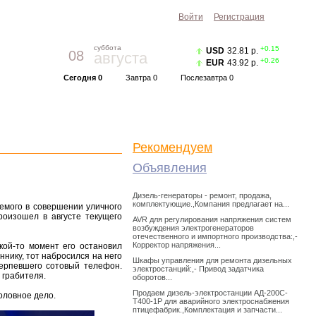
Войти
Регистрация
суббота
+0.15
USD
32.81 р.
08
августа
+0.26
EUR
43.92 р.
Сегодня 0
Завтра 0
Послезавтра 0
Прогноз погоды
Красноярск
|
Курс валют
Рекомендуем
Объявления
Дизель-генераторы - ремонт, продажа,
комплектующие.,Компания предлагает на...
емого в совершении уличного
роизошел в августе текущего
AVR для регулирования напряжения систем
возбуждения электрогенераторов
отечественного и импортного производства:,-
Корректор напряжения...
кой-то момент его остановил
нику, тот набросился на него
Шкафы управления для ремонта дизельных
терпевшего сотовый телефон.
электростанций:,- Привод задатчика
 грабителя.
оборотов...
Продаем дизель-электростанции АД-200С-
оловное дело.
Т400-1Р для аварийного электроснабжения
птицефабрик.,Комплектация и запчасти...