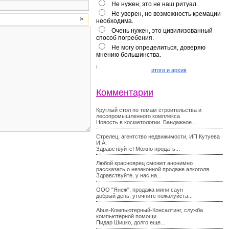
Не нужен, это не наш ритуал.
Не уверен, но возможность кремации
необходима.
Очень нужен, это цивилизованный
способ погребения.
Не могу определиться, доверяю
мнению большинства.
итоги и архив
Комментарии
Круглый стол по темам строительства и
лесопромышленного комплекса
Новость в косметологии. Бандажное...
Стрелец, агентство недвижимости, ИП Кутуева
И.А.
Здравствуйте! Можно продать...
Любой красноярец сможет анонимно
рассказать о незаконной продаже алкоголя.
Здравствуйте, у нас на...
ООО "Янеж", продажа мини саун
добрый день. уточните пожалуйста...
Abus-Компьютерный-Консалтинг, служба
компьютерной помощи
Пидар Шицко, долго еще...