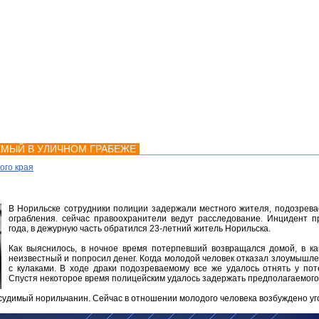
мства
Карта
Консультации
МЫЙ В УЛИЧНОМ ГРАБЕЖЕ
ого края
В Норильске сотрудники полиции задержали местного жителя, подозрева
ограбления. сейчас правоохранители ведут расследование. Инцидент п
года, в дежурную часть обратился 23-летний житель Норильска.
Как выяснилось, в ночное время потерпевший возвращался домой, в ка
неизвестный и попросил денег. Когда молодой человек отказал злоумышлен
с кулаками. В ходе драки подозреваемому все же удалось отнять у по
Спустя некоторое время полицейским удалось задержать предполагаемого
судимый норильчанин. Сейчас в отношении молодого человека возбуждено уг