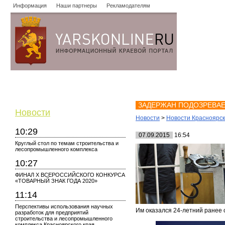
Информация
Наши партнеры
Рекламодателям
Новости
Объявления
Форум
Работа
Опросы
Знако
ЗАДЕРЖАН ПОДОЗРЕВАЕ
Новости
Новости
>
Новости Красноярск
10:29
07.09.2015
16:54
Круглый стол по темам строительства и
лесопромышленного комплекса
10:27
ФИНАЛ X ВСЕРОССИЙСКОГО КОНКУРСА
«ТОВАРНЫЙ ЗНАК ГОДА 2020»
11:14
Перспективы использования научных
Им оказался 24-летний ранее 
разработок для предприятий
строительства и лесопромышленного
комплекса Красноярского края