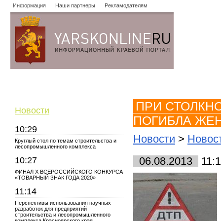
Информация
Наши партнеры
Рекламодателям
Новости
Объявления
Форум
Работа
Опросы
Знако
ПРИ СТОЛКН
Новости
ПОГИБЛА ЖЕ
10:29
Новости
>
Новост
Круглый стол по темам строительства и
лесопромышленного комплекса
10:27
06.08.2013
11:
ФИНАЛ X ВСЕРОССИЙСКОГО КОНКУРСА
«ТОВАРНЫЙ ЗНАК ГОДА 2020»
11:14
Перспективы использования научных
разработок для предприятий
строительства и лесопромышленного
комплекса Красноярского края