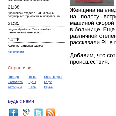
21:38
Женщина на внед
Красноярск входит в ТОП-3 самых
на полосу встр
популярных горнолыжных направлений
машиной скорой 
21:35
в больнице. Еще 
Кордон Чул-Аксы. Там спокойно,
размеренно и интересно...
различной степен
14:26
рассказали PL в
Административная удавка
все новости
Добавим, что со
происшествия.
Справочник
Поезда
Такси
Бани, сауны
Самолеты
Вузы
Кафе
Автобусы
Бары
Клубы
Будь с нами