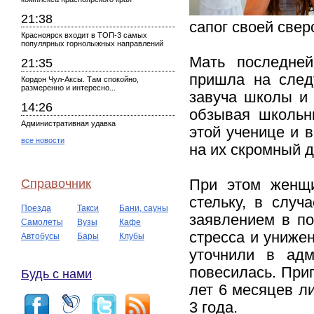
21:38
сапог своей свер
Красноярск входит в ТОП-3 самых
популярных горнолыжных направлений
Мать последней
21:35
пришла на след
Кордон Чул-Аксы. Там спокойно,
размеренно и интересно...
завуча школы и 
14:26
обзывая школьн
Административная удавка
этой ученице и в
все новости
на их скромный д
Справочник
При этом женщи
стельку, в случ
Поезда
Такси
Бани, сауны
заявлением в по
Самолеты
Вузы
Кафе
стресса и униже
Автобусы
Бары
Клубы
уточнили в адм
повесилась. При
Будь с нами
лет 6 месяцев л
3 года.