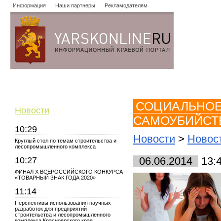
Информация
Наши партнеры
Рекламодателям
Новости
Объявления
Форум
Работа
Опросы
Знако
СОЦИАЛЬНОЕ
Новости
САМОУБИЙСТ
10:29
Новости
>
Новост
Круглый стол по темам строительства и
лесопромышленного комплекса
10:27
06.06.2014
13:
ФИНАЛ X ВСЕРОССИЙСКОГО КОНКУРСА
«ТОВАРНЫЙ ЗНАК ГОДА 2020»
11:14
Перспективы использования научных
разработок для предприятий
строительства и лесопромышленного
комплекса Красноярского края