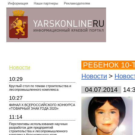
Информация
Наши партнеры
Рекламодателям
Новости
Объявления
Форум
Работа
Опросы
Знако
РЕБЕНОК 10-
Новости
Новости
>
Новост
10:29
Круглый стол по темам строительства и
04.07.2014
14:
лесопромышленного комплекса
10:27
ФИНАЛ X ВСЕРОССИЙСКОГО КОНКУРСА
«ТОВАРНЫЙ ЗНАК ГОДА 2020»
11:14
Перспективы использования научных
разработок для предприятий
строительства и лесопромышленного
комплекса Красноярского края