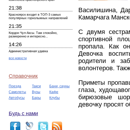
21:38
Василишина, Дар
Красноярск входит в ТОП-3 самых
Камарчага Манск
популярных горнолыжных направлений
21:35
С двумя сестра
Кордон Чул-Аксы. Там спокойно,
размеренно и интересно...
спортивной пло
14:26
пропала. Как он
Административная удавка
Девочка воспи
все новости
родители и заб
волонтеров. Такж
Справочник
Приметы пропавш
Поезда
Такси
Бани, сауны
глаза, худощаво
Самолеты
Вузы
Кафе
бирюзовые шор
Автобусы
Бары
Клубы
девочку просят 
Будь с нами